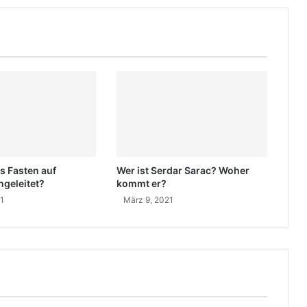
i
g
u
n
g
f
ü
r
H
D
P
s Fasten auf
Wer ist Serdar Sarac? Woher
-
ngeleitet?
kommt er?
K
21
März 9, 2021
u
n
d
g
e
b
u
n