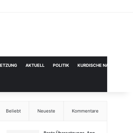
Facebook
X
YouTube
Instagram
Anmelden
Zufälliger Artikel
Sidebar
SETZUNG
AKTUELL
POLITIK
KURDISCHE NACHRICHTE
Beliebt
Neueste
Kommentare
Beste Übersetzungs-App,