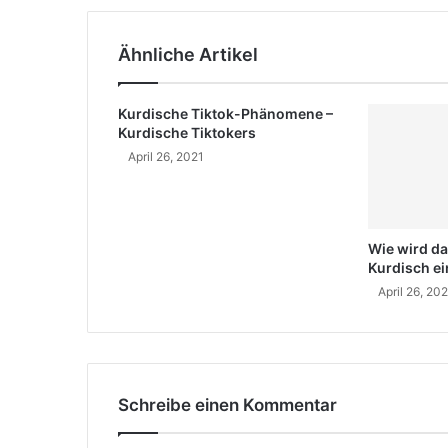
s
a
s
z
e
Ähnliche Artikel
i
e
r
i
i
n
Kurdische Tiktok-Phänomene –
(
Kurdische Tiktokers
S
April 26, 2021
h
a
h
r
Wie wird da
a
Kurdisch ei
m
April 26, 20
N
a
z
e
r
i
Schreibe einen Kommentar
)
?