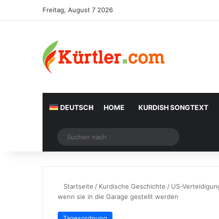
Freitag, August 7 2026
DEUTSCH
HOME
KURDISH SONGTEXT
Zufälliger Artikel
Suchen
nach
Startseite
/
Kurdische Geschichte
/
US-Verteidigung
wenn sie in die Garage gestellt werden
Tagesordnung