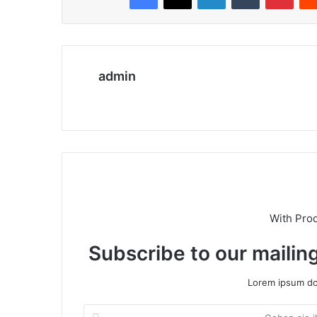
admin
We
bs
eit
e
With Pro
Subscribe to our mailing
Lorem ipsum dol
G