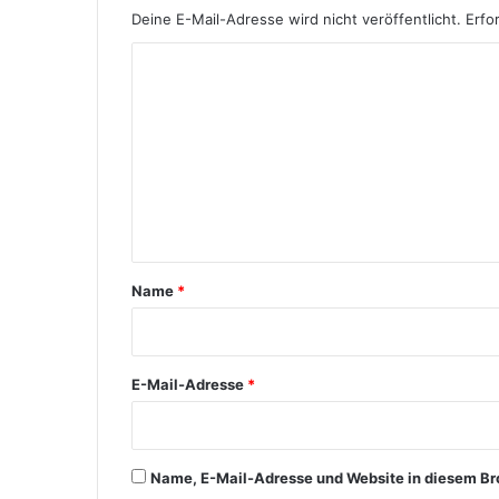
Deine E-Mail-Adresse wird nicht veröffentlicht.
Erfo
K
o
m
m
e
n
t
Name
*
a
r
*
E-Mail-Adresse
*
Name, E-Mail-Adresse und Website in diesem Br