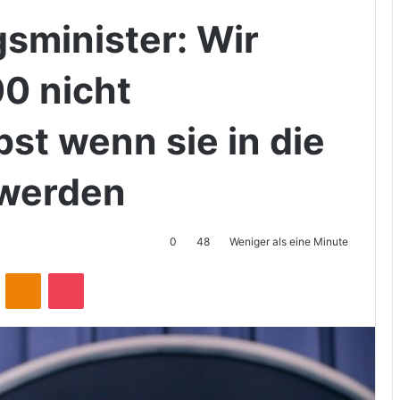
sminister: Wir
0 nicht
bst wenn sie in die
 werden
0
48
Weniger als eine Minute
ontakte
Odnoklassniki
Pocket