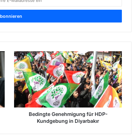
B
e
d
i
n
g
t
e
G
e
Bedingte Genehmigung für HDP-
n
Kundgebung in Diyarbakır
e
h
m