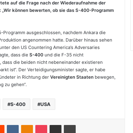
tete auf die Frage nach der Wiederaufnahme der
: „Wir können bewerten, ob sie das S-400-Programm
35-Programm ausgeschlossen, nachdem Ankara die
 Produktion angenommen hatte. Darüber hinaus sehen
 unter den US Countering America’s Adversaries
agte, dass die
S-400
und die F-35 nicht
 dass die beiden nicht nebeneinander existieren
rkt ist“. Der Verteidigungsminister sagte, er habe
ndeter in Richtung der
Vereinigten Staaten
bewegen,
ng zu gehen“.
S-400
USA
Reddit
VKontakte
Odnoklassniki
Pocket
Teile per E-Mail
Drucken