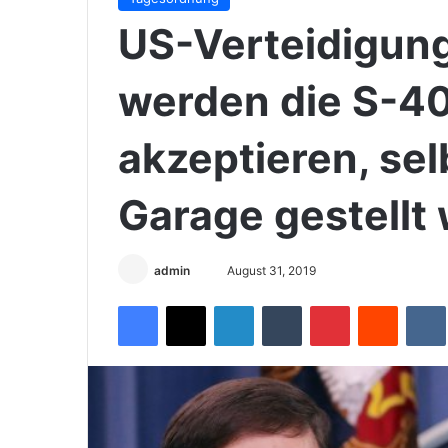
US-Verteidigung
werden die S-40
akzeptieren, sel
Garage gestellt
admin
S
August 31, 2019
e
Facebook
X
LinkedIn
Tumblr
Pinterest
Reddit
VK
n
d
e
u
n
s