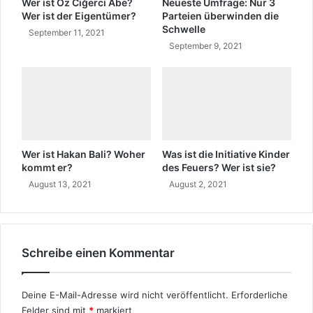
i
Wer ist Oz Ciğerci Abe?
Neueste Umfrage: Nur 3
i
h
Wer ist der Eigentümer?
Parteien überwinden die
s
Schwelle
r
September 11, 2021
c
e
September 9, 2021
h
t
ü
r
k
i
s
c
Wer ist Hakan Bali? Woher
Was ist die Initiative Kinder
h
kommt er?
des Feuers? Wer ist sie?
e
August 13, 2021
August 2, 2021
n
B
e
d
e
Schreibe einen Kommentar
u
t
u
Deine E-Mail-Adresse wird nicht veröffentlicht.
Erforderliche
n
Felder sind mit
*
markiert