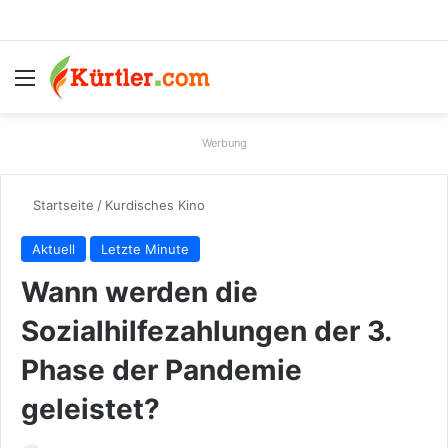
Menü
S
Werbung
Startseite
/
Kurdisches Kino
Aktuell
Letzte Minute
Wann werden die
Sozialhilfezahlungen der 3.
Phase der Pandemie
geleistet?