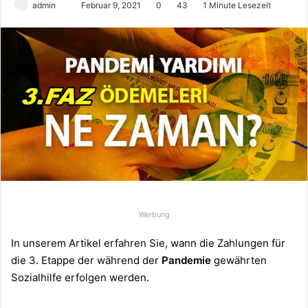
admin
S
Februar 9, 2021
0
43
1 Minute Lesezeit
e
n
d
e
u
n
s
e
i
n
e
E
Werbung
-
M
In unserem Artikel erfahren Sie, wann die Zahlungen für
a
die 3. Etappe der während der
Pandemie
gewährten
i
Sozialhilfe erfolgen werden.
l