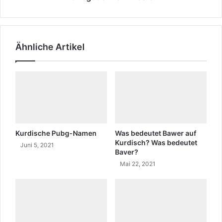
f
B
e
e
z
z
a
i
Ähnliche Artikel
h
r
l
k
u
G
n
a
g
r
e
a
n
?
d
e
Kurdische Pubg-Namen
Was bedeutet Bawer auf
r
Kurdisch? Was bedeutet
Juni 5, 2021
3
Baver?
.
Mai 22, 2021
P
h
a
s
e