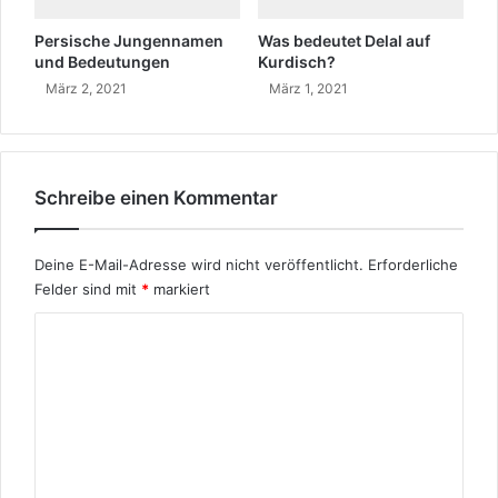
d
e
Persische Jungennamen
Was bedeutet Delal auf
r
und Bedeutungen
Kurdisch?
P
März 2, 2021
März 1, 2021
a
n
d
e
m
Schreibe einen Kommentar
i
e
g
Deine E-Mail-Adresse wird nicht veröffentlicht.
Erforderliche
e
Felder sind mit
*
markiert
l
K
e
i
o
s
m
t
e
m
t
e
?
n