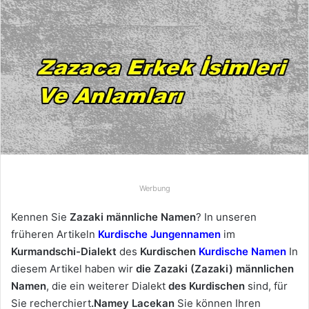
n
d
e
u
n
s
e
i
n
e
E
Werbung
-
M
Kennen Sie
Zazaki männliche Namen
? In unseren
a
früheren Artikeln
Kurdische Jungennamen
im
i
Kurmandschi-Dialekt
des
Kurdischen
Kurdische Namen
In
l
diesem Artikel haben wir
die Zazaki (Zazaki) männlichen
Namen
, die ein weiterer Dialekt
des Kurdischen
sind, für
Sie recherchiert
.Namey Lacekan
Sie können Ihren