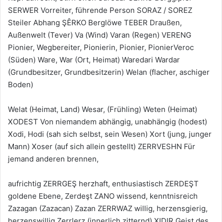
SERWER Vorreiter, führende Person SORAZ / SOREZ
Steiler Abhang ŞÊRKO Berglöwe TEBER Draußen,
Außenwelt (Tever) Va (Wind) Varan (Regen) VERENG
Pionier, Wegbereiter, Pionierin, Pionier, PionierVeroc
(Süden) Ware, War (Ort, Heimat) Waredari Wardar
(Grundbesitzer, Grundbesitzerin) Welan (flacher, aschiger
Boden)
Welat (Heimat, Land) Wesar, (Frühling) Weten (Heimat)
XODEST Von niemandem abhängig, unabhängig (hodest)
Xodi, Hodi (sah sich selbst, sein Wesen) Xort (jung, junger
Mann) Xoser (auf sich allein gestellt) ZERRVESHN Für
jemand anderen brennen,
aufrichtig ZERRGEŞ herzhaft, enthusiastisch ZERDEŞT
goldene Ebene, Zerdeşt ZANO wissend, kenntnisreich
Zazagan (Zazacan) Zazan ZERRWAZ willig, herzensgierig,
herzenswillig Zerrlerz (innerlich zitternd) XIDIR Geist des