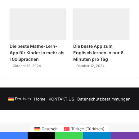
Die beste Mathe-Lern-
Die beste App zum
App für Kinder in mehr als
Englisch lernen in nur 6
100 Sprachen
Minuten pro Tag
Oktober 12, 2024
Oktober 12, 2024
Deutsch
Home
KONTAKT US
Datenschutzbestimmungen
nya Airport Transfers
madsalads.com
https://www.salonyjardinlospinos.
Deutsch
Türkçe
(
Türkisch
)