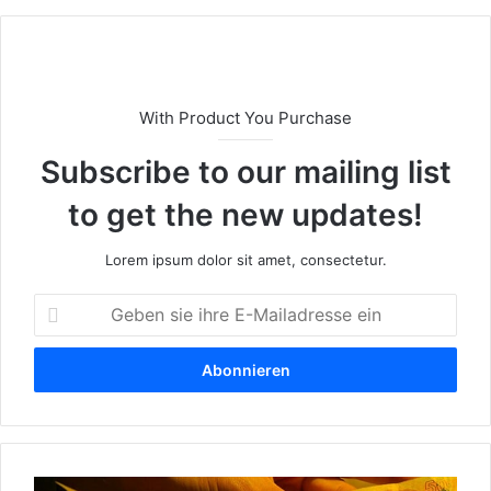
eit
e
With Product You Purchase
Subscribe to our mailing list
to get the new updates!
Lorem ipsum dolor sit amet, consectetur.
G
e
b
e
n
s
i
e
W
i