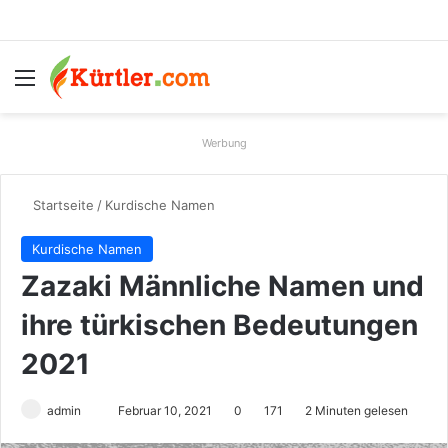
Menü
S
Werbung
Startseite
/
Kurdische Namen
Kurdische Namen
Zazaki Männliche Namen und
ihre türkischen Bedeutungen
2021
admin
S
Februar 10, 2021
0
171
2 Minuten gelesen
e