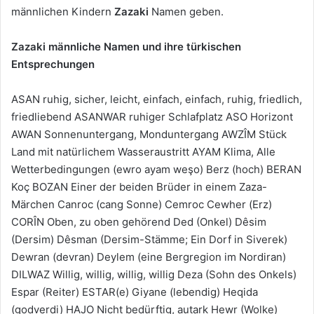
männlichen Kindern
Zazaki
Namen geben.
Zazaki männliche Namen und ihre türkischen
Entsprechungen
ASAN ruhig, sicher, leicht, einfach, einfach, ruhig, friedlich,
friedliebend ASANWAR ruhiger Schlafplatz ASO Horizont
AWAN Sonnenuntergang, Monduntergang AWZÎM Stück
Land mit natürlichem Wasseraustritt AYAM Klima, Alle
Wetterbedingungen (ewro ayam weşo) Berz (hoch) BERAN
Koç BOZAN Einer der beiden Brüder in einem Zaza-
Märchen Canroc (cang Sonne) Cemroc Cewher (Erz)
CORÎN Oben, zu oben gehörend Ded (Onkel) Dêsim
(Dersim) Dêsman (Dersim-Stämme; Ein Dorf in Siverek)
Dewran (devran) Deylem (eine Bergregion im Nordiran)
DILWAZ Willig, willig, willig, willig Deza (Sohn des Onkels)
Espar (Reiter) ESTAR(e) Giyane (lebendig) Heqida
(godverdi) HAJO Nicht bedürftig, autark Hewr (Wolke)