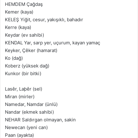
HEMDEM Çağdaş
Kemer (kaya)
KELEŞ Yiğit, cesur, yakışıklı, bahadır
Kerre (kaya)
Keydar (ev sahibi)
KENDAL Yar, sarp yer, uçurum, kayan yamaç
Keyker, Çêker (hamarat)
Ko (dağ)
Koberz (yüksek dağ)
Kunkor (bir bitki)
Lasêr, Laþêr (sel)
Miran (mirler)
Namedar, Namdar (ünlü)
Nandar (ekmek sahibi)
NEHAR Saldırgan olmayan, sakin
Newecan (yeni can)
Paan (ayakta)