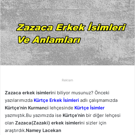
-
p
o
s
t
a
g
ö
n
d
e
Reklam
r
Zazaca erkek isimleri
ni biliyor musunuz? Önceki
m
yazılarımızda
Kürtçe Erkek İsimleri
adlı çalışmamızda
e
k
Kürtçe’nin
Kurmanci
lehçesinde
Kürtçe İsimler
yazmıştık.Bu yazımızda ise
Kürtçe’nin
bir diğer lehçesi
olan
Zazaca(Zazaki) erkek isimleri
ni sizler için
araştırdık.
Namey Lacekan