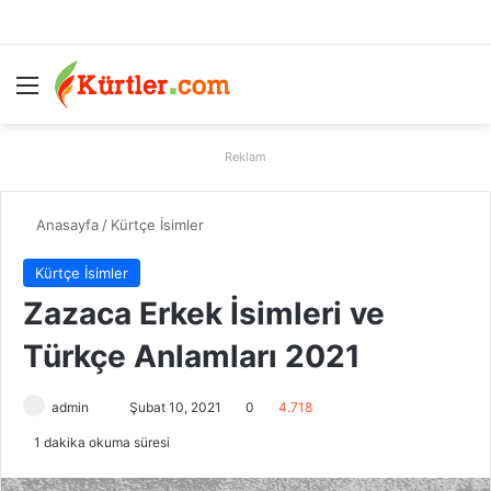
Menü
A
Reklam
Anasayfa
/
Kürtçe İsimler
Kürtçe İsimler
Zazaca Erkek İsimleri ve
Türkçe Anlamları 2021
admin
B
Şubat 10, 2021
0
4.718
i
1 dakika okuma süresi
r
e