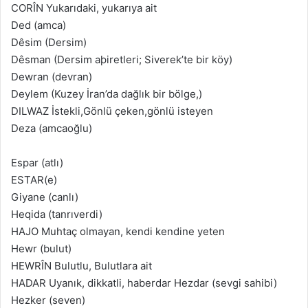
CORÎN Yukarıdaki, yukarıya ait
Ded (amca)
Dêsim (Dersim)
Dêsman (Dersim aþiretleri; Siverek’te bir köy)
Dewran (devran)
Deylem (Kuzey İran’da dağlık bir bölge,)
DILWAZ İstekli,Gönlü çeken,gönlü isteyen
Deza (amcaoğlu)
Espar (atlı)
ESTAR(e)
Giyane (canlı)
Heqida (tanrıverdi)
HAJO Muhtaç olmayan, kendi kendine yeten
Hewr (bulut)
HEWRÎN Bulutlu, Bulutlara ait
HADAR Uyanık, dikkatli, haberdar Hezdar (sevgi sahibi)
Hezker (seven)