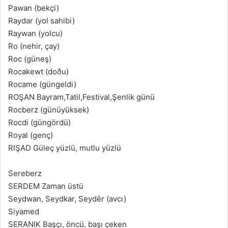
Pawan (bekçi)
Raydar (yol sahibi)
Raywan (yolcu)
Ro (nehir, çay)
Roc (güneş)
Rocakewt (doðu)
Rocame (güngeldi)
ROŞAN Bayram,Tatil,Festival,Şenlik günü
Rocberz (günüyüksek)
Rocdi (güngördü)
Royal (genç)
RIŞAD Güleç yüzlü, mutlu yüzlü
Sereberz
SERDEM Zaman üstü
Seydwan, Seydkar, Seydêr (avcı)
Siyamed
SERANIK Başçı, öncü, başı çeken