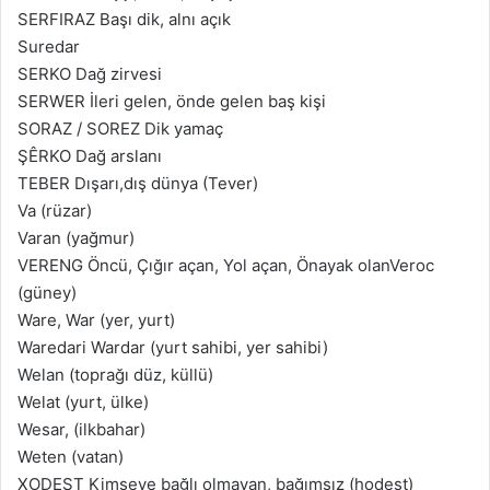
SERFIRAZ Başı dik, alnı açık
Suredar
SERKO Dağ zirvesi
SERWER İleri gelen, önde gelen baş kişi
SORAZ / SOREZ Dik yamaç
ŞÊRKO Dağ arslanı
TEBER Dışarı,dış dünya (Tever)
Va (rüzar)
Varan (yağmur)
VERENG Öncü, Çığır açan, Yol açan, Önayak olanVeroc
(güney)
Ware, War (yer, yurt)
Waredari Wardar (yurt sahibi, yer sahibi)
Welan (toprağı düz, küllü)
Welat (yurt, ülke)
Wesar, (ilkbahar)
Weten (vatan)
XODEST Kimseye bağlı olmayan, bağımsız (hodest)