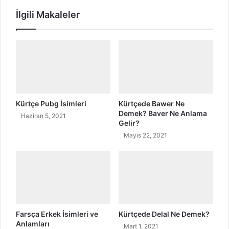
d
r
İlgili Makaleler
e
e
m
d
e
e
l
?
e
r
i
N
e
Kürtçe Pubg İsimleri
Kürtçede Bawer Ne
Z
Demek? Baver Ne Anlama
Haziran 5, 2021
a
Gelir?
m
Mayıs 22, 2021
a
n
Y
a
p
ı
l
Farsça Erkek İsimleri ve
Kürtçede Delal Ne Demek?
a
Anlamları
Mart 1, 2021