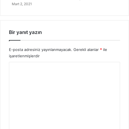
c
Mart 2, 2021
a
k
?
Bir yanıt yazın
E-posta adresiniz yayınlanmayacak.
Gerekli alanlar
*
ile
işaretlenmişlerdir
Y
o
r
u
m
*