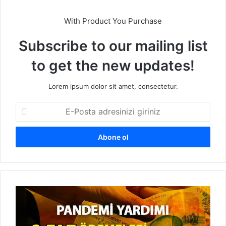
With Product You Purchase
Subscribe to our mailing list
to get the new updates!
Lorem ipsum dolor sit amet, consectetur.
E
-
P
o
s
t
a
a
3
d
.
r
F
e
a
s