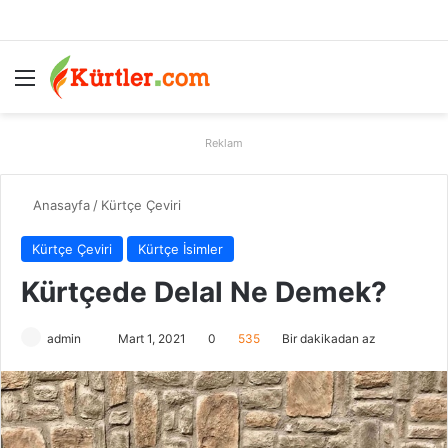
Menü
A
Reklam
Anasayfa
/
Kürtçe Çeviri
Kürtçe Çeviri
Kürtçe İsimler
Kürtçede Delal Ne Demek?
admin
B
Mart 1, 2021
0
535
Bir dakikadan az
i
r
e
-