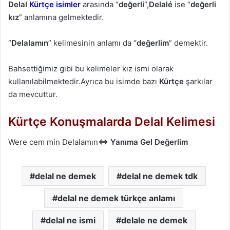
Delal
Kürtçe isimler
arasında “
değerli
“,
Delalé
ise “
değerli
kız
” anlamına gelmektedir.
“
Delalamın
” kelimesinin anlamı da “
değerlim
” demektir.
Bahsettiğimiz gibi bu kelimeler kız ismi olarak
kullanılabilmektedir.Ayrıca bu isimde bazı
Kürtçe
şarkılar
da mevcuttur.
Kürtçe Konuşmalarda Delal Kelimesi
Were cem min Delalamın
⇔ Yanıma Gel Değerlim
delal ne demek
delal ne demek tdk
delal ne demek türkçe anlamı
delal ne ismi
delale ne demek