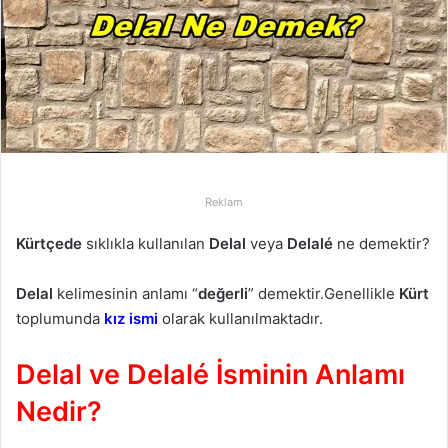
p
o
s
t
a
g
ö
n
d
Reklam
e
Kürtçede
sıklıkla kullanılan
Delal
veya
Delalé
ne demektir?
r
m
Delal
kelimesinin anlamı “
değerli
” demektir.Genellikle
Kürt
e
toplumunda
kız ismi
olarak kullanılmaktadır.
k
Delal ve Delalé İsminin Anlamı
Nedir?