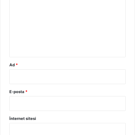
r
u
m
*
Ad
*
E-posta
*
İnternet sitesi