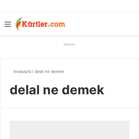
Menü
A
Reklam
Anasayfa
/
delal ne demek
delal ne demek