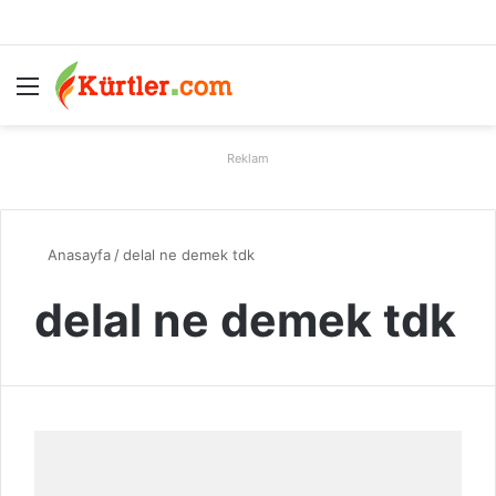
Menü
A
Reklam
Anasayfa
/
delal ne demek tdk
delal ne demek tdk