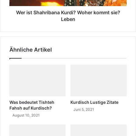
-
a
Ş
h
Wer ist Shahribana Kurdi? Woher kommt sie?
ü
r
Leben
k
i
r
b
i
a
y
n
Ähnliche Artikel
e
a
T
K
u
u
t
r
k
d
u
i
n
?
L
W
e
o
Was bedeutet Tishteh
Kurdisch Lustige Zitate
b
h
Fahsh auf Kurdisch?
Juni 5, 2021
e
e
August 10, 2021
n
r
u
k
n
o