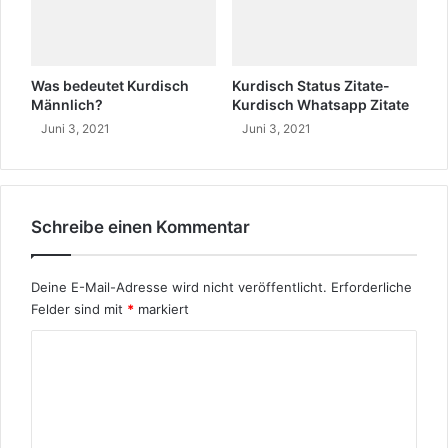
d
m
B
m
i
t
o
s
Was bedeutet Kurdisch
Kurdisch Status Zitate-
g
i
Männlich?
Kurdisch Whatsapp Zitate
r
e
Juni 3, 2021
Juni 3, 2021
a
?
p
L
h
e
i
b
e
e
Schreibe einen Kommentar
n
Deine E-Mail-Adresse wird nicht veröffentlicht.
Erforderliche
Felder sind mit
*
markiert
K
o
m
m