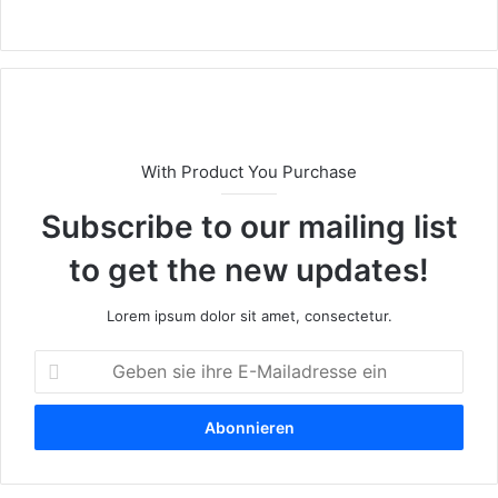
We
bs
eit
e
With Product You Purchase
Subscribe to our mailing list
to get the new updates!
Lorem ipsum dolor sit amet, consectetur.
G
e
b
e
n
s