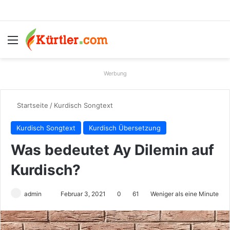
Menü
S
Werbung
Startseite
/
Kurdisch Songtext
Kurdisch Songtext
Kurdisch Übersetzung
Was bedeutet Ay Dilemin auf
Kurdisch?
admin
S
Februar 3, 2021
0
61
Weniger als eine Minute
e
n