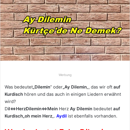
d
e
u
n
s
e
i
n
e
E
-
Werbung
M
a
Was bedeutet
„Dilemin
“ oder
„Ay Dilemin
„, das wir oft
auf
i
Kurdisch
hören und das auch in einigen Liedern erwähnt
l
wird?
D
il⇔Herz
Dilemin⇔Mein
Herz
Ay Dilemin
bedeutet
auf
Kurdisch
„oh mein Herz
„.
Aydil
ist ebenfalls vorhanden.