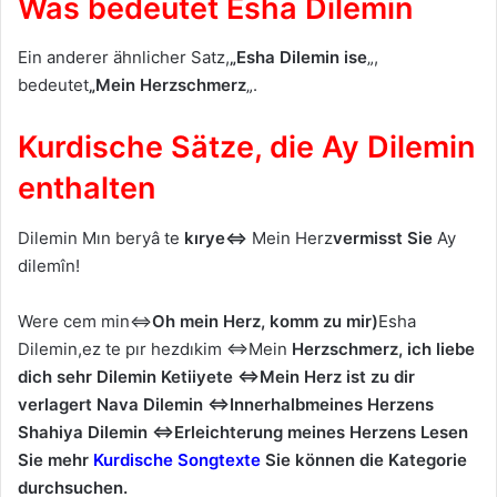
Was bedeutet Esha Dilemin
Ein anderer ähnlicher Satz,
„Esha Dilemin ise
„,
bedeutet
„Mein Herzschmerz
„.
Kurdische Sätze, die Ay Dilemin
enthalten
Dilemin Mın beryâ te
kırye⇔
Mein Herz
vermisst Sie
Ay
dilemîn!
Were cem min⇔
Oh mein Herz, komm zu mir)
Esha
Dilemin,ez te pır hezdıkim ⇔Mein
Herzschmerz, ich liebe
dich sehr
Dilemin Ketiiyete
⇔Mein
Herz ist zu dir
verlagert
Nava Dilemin
⇔Innerhalb
meines Herzens
Shahiya Dilemin
⇔Erleichterung
meines Herzens Lesen
Sie mehr
Kurdische Songtexte
Sie können die Kategorie
durchsuchen.