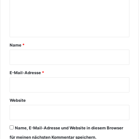
e
n
t
a
r
Name
*
*
E-Mail-Adresse
*
Website
Name, E-Mail-Adresse und Website in diesem Browser
für meinen nächsten Kommentar speichern.