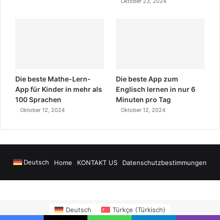
Oktober 23, 2024
Die beste Mathe-Lern-
Die beste App zum
App für Kinder in mehr als
Englisch lernen in nur 6
100 Sprachen
Minuten pro Tag
Oktober 12, 2024
Oktober 12, 2024
Deutsch
Home
KONTAKT US
Datenschutzbestimmungen
Alanya Airport Transfers
madsalads.com
https://www.salonyjardinlospino
Deutsch
Türkçe
(
Türkisch
)