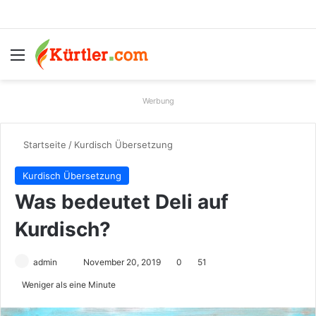
Menü
S
Werbung
Startseite
/
Kurdisch Übersetzung
Kurdisch Übersetzung
Was bedeutet Deli auf
Kurdisch?
admin
S
November 20, 2019
0
51
e
Weniger als eine Minute
n
d