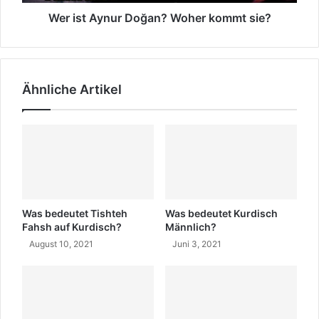
ü
n
n
g
u
Wer ist Aynur Doğan? Woher kommt sie?
n
r
e
D
r
o
a
ğ
Ähnliche Artikel
u
a
f
n
K
?
u
W
r
o
d
h
i
e
s
r
c
k
Was bedeutet Tishteh
Was bedeutet Kurdisch
h
o
Fahsh auf Kurdisch?
Männlich?
?
m
August 10, 2021
Juni 3, 2021
m
t
s
i
e