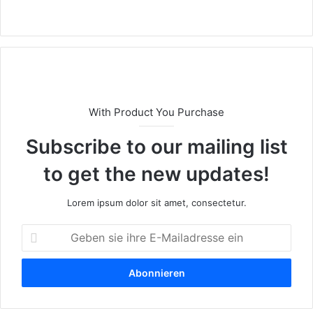
We
bs
eit
e
With Product You Purchase
Subscribe to our mailing list
to get the new updates!
Lorem ipsum dolor sit amet, consectetur.
G
e
b
e
n
s