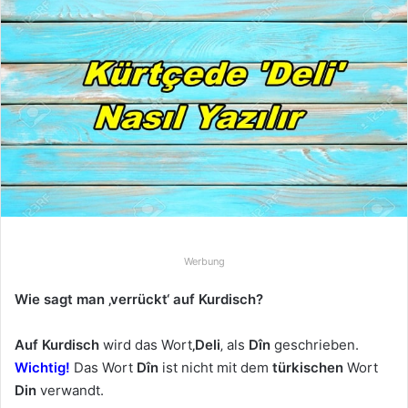
e
u
n
s
e
i
n
e
E
-
M
a
Werbung
i
Wie sagt man ‚verrückt‘ auf Kurdisch?
l
Auf Kurdisch
wird das Wort
‚Deli
‚ als
Dîn
geschrieben.
Wichtig!
Das Wort
Dîn
ist nicht mit dem
türkischen
Wort
Din
verwandt.