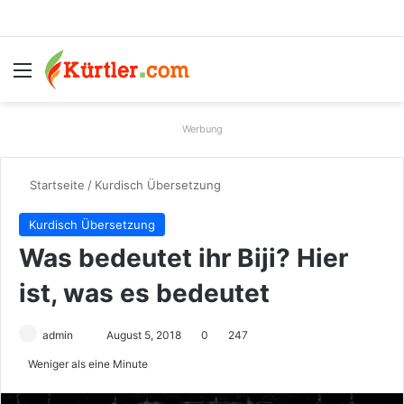
Menü
S
Werbung
Startseite
/
Kurdisch Übersetzung
Kurdisch Übersetzung
Was bedeutet ihr Biji? Hier
ist, was es bedeutet
admin
S
August 5, 2018
0
247
e
Weniger als eine Minute
n
d