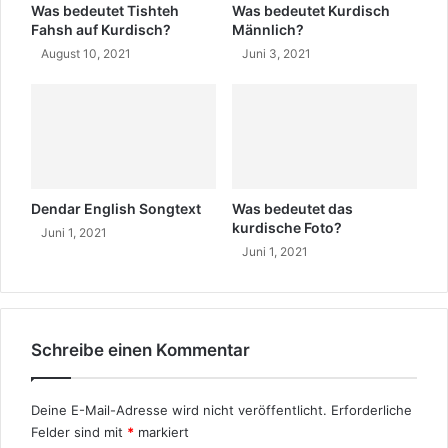
n
Was bedeutet Tishteh
Was bedeutet Kurdisch
g
Fahsh auf Kurdisch?
Männlich?
e
August 10, 2021
Juni 3, 2021
u
n
d
G
e
s
c
Dendar English Songtext
Was bedeutet das
h
kurdische Foto?
Juni 1, 2021
i
Juni 1, 2021
c
h
t
e
d
Schreibe einen Kommentar
e
r
K
Deine E-Mail-Adresse wird nicht veröffentlicht.
Erforderliche
u
Felder sind mit
*
markiert