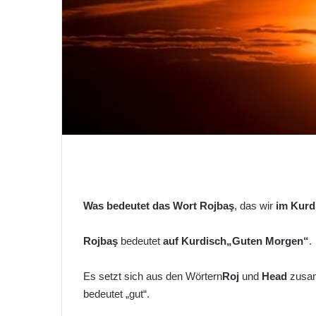
-
M
a
i
l
Was bedeutet das
Wort Rojbaş
, das wir
im Kurd
Rojbaş
bedeutet
auf Kurdisch
„Guten Morgen“
.
Es setzt sich aus den Wörtern
Roj
und
Head
zusa
bedeutet „gut“.