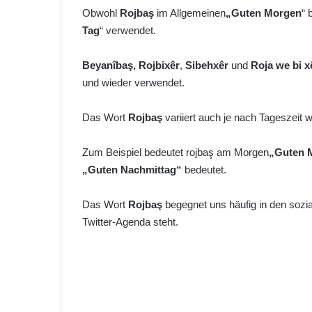
Obwohl
Rojbaş
im Allgemeinen
„Guten Morgen
“ 
Tag
“ verwendet.
Beyanîbaş,
Rojbixêr
,
Sibehxêr
und
Roja we bi x
und wieder verwendet.
Das Wort
Rojbaş
variiert auch je nach Tageszeit
Zum Beispiel bedeutet rojbaş am Morgen
„Guten 
„Guten Nachmittag“
bedeutet.
Das Wort
Rojbaş
begegnet uns häufig in den sozia
Twitter-Agenda steht.