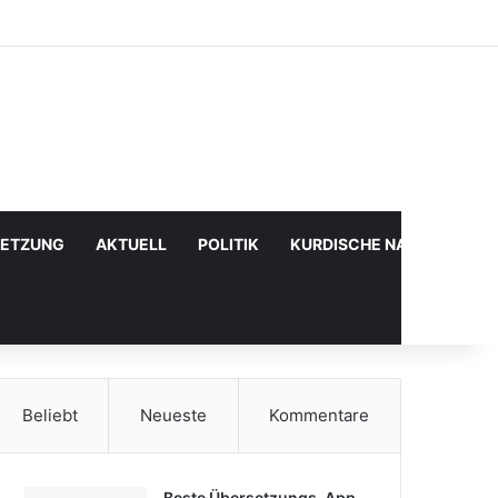
Facebook
X
YouTube
Instagram
Anmelden
Zufälliger Artikel
Sidebar
SETZUNG
AKTUELL
POLITIK
KURDISCHE NACHRICHTE
Beliebt
Neueste
Kommentare
Beste Übersetzungs-App,