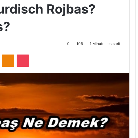
urdisch Rojbas?
s?
0
105
1 Minute Lesezeit
ontakte
Odnoklassniki
Pocket