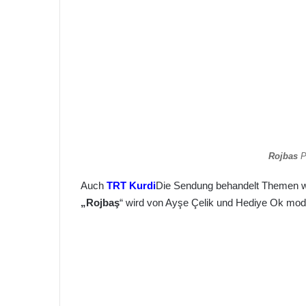
Rojbas
P
Auch
TRT Kurdi
Die Sendung behandelt Themen wi
„Rojbaş
“ wird von Ayşe Çelik und Hediye Ok mode