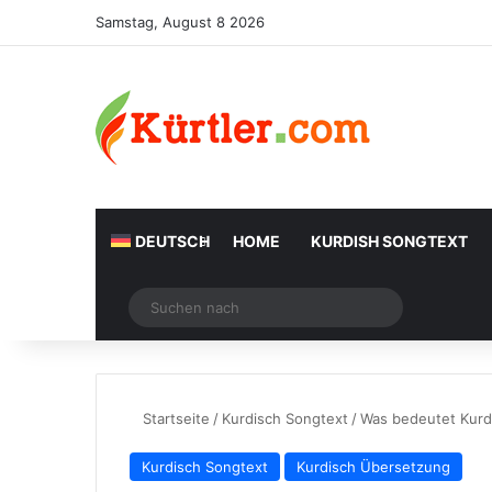
Samstag, August 8 2026
DEUTSCH
HOME
KURDISH SONGTEXT
Zufälliger Artikel
Suchen
nach
Startseite
/
Kurdisch Songtext
/
Was bedeutet Kurd
Kurdisch Songtext
Kurdisch Übersetzung