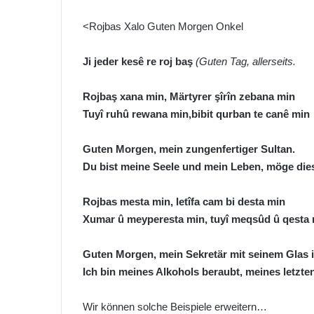
<Rojbas Xalo Guten Morgen Onkel
Ji jeder kesê re roj baş
(Guten Tag, allerseits.
Rojbaş xana min, Märtyrer şîrîn zebana min
Tuyî ruhû rewana min,bibit qurban te canê min
Guten Morgen, mein zungenfertiger Sultan.
Du bist meine Seele und mein Leben, möge die
Rojbas mesta min, letîfa cam bi desta min
Xumar û meyperesta min, tuyî meqsûd û qesta
Guten Morgen, mein Sekretär mit seinem Glas 
Ich bin meines Alkohols beraubt, meines letzte
Wir können solche Beispiele erweitern…