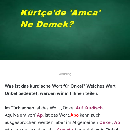
e
u
n
s
e
i
n
e
E
-
Werbung
M
a
Was ist das kurdische Wort für Onkel? Welches Wort
i
Onkel bedeutet, werden wir mit Ihnen teilen.
l
Im Türkischen
ist das Wort „Onkel
Auf Kurdisch.
Äquivalent von‘
Ap
‚ ist das Wort.
Apo
kann auch
ausgesprochen werden, aber im Allgemeinen
Onkel
,
Ap
wird ausgesprochen als. ‚
Apemin
‚ bedeutet
‚mein Onkel
‚