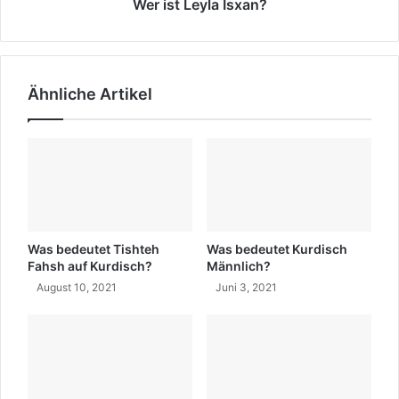
u
l
Wer ist Leyla Isxan?
r
a
d
I
i
s
s
x
Ähnliche Artikel
c
a
h
n
?
?
Was bedeutet Tishteh
Was bedeutet Kurdisch
Fahsh auf Kurdisch?
Männlich?
August 10, 2021
Juni 3, 2021