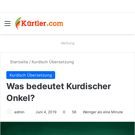
Menü
S
Werbung
Startseite
/
Kurdisch Übersetzung
Kurdisch Übersetzung
Was bedeutet Kurdischer
Onkel?
admin
S
Juni 4, 2019
0
56
Weniger als eine Minute
e
n
d