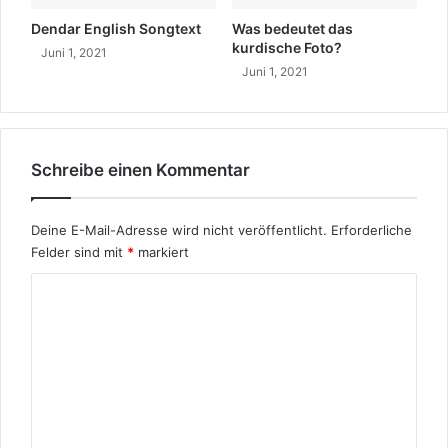
Dendar English Songtext
Was bedeutet das
kurdische Foto?
Juni 1, 2021
Juni 1, 2021
Schreibe einen Kommentar
Deine E-Mail-Adresse wird nicht veröffentlicht.
Erforderliche
Felder sind mit
*
markiert
K
o
m
m
e
n