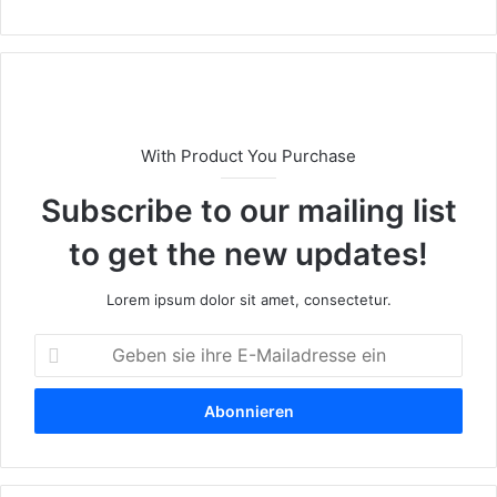
bs
eit
e
With Product You Purchase
Subscribe to our mailing list
to get the new updates!
Lorem ipsum dolor sit amet, consectetur.
G
e
b
e
n
s
i