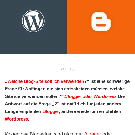
e
u
n
s
e
i
n
e
E
Werbung
-
M
‚
‚Welche Blog-Site soll ich verwenden
?“ ist eine schwierige
a
Frage für Anfänger, die sich entscheiden müssen, welche
i
Site sie verwenden sollen.“
“Blogger oder Wordpress
Die
l
Antwort auf die Frage „?“ ist natürlich für jeden anders.
Einige empfehlen
Blogger
, andere wiederum empfehlen
Wordpress
.
Kostenlose Blogseiten sind nicht nur
Blogger
oder