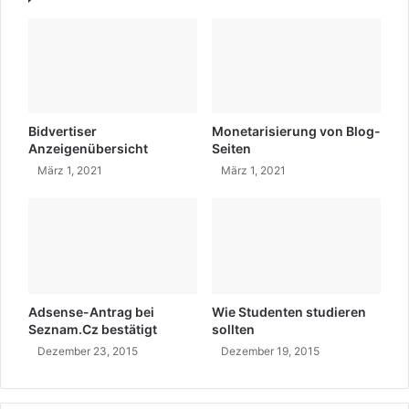
ü
e
h
r
r
u
e
n
r
g
,
v
W
o
Bidvertiser
Monetarisierung von Blog-
i
n
Anzeigenübersicht
Seiten
s
A
März 1, 2021
März 1, 2021
s
d
e
s
n
e
s
n
c
s
h
e
a
-
Adsense-Antrag bei
Wie Studenten studieren
f
A
Seznam.Cz bestätigt
sollten
t
n
Dezember 23, 2015
Dezember 19, 2015
l
z
e
e
r
i