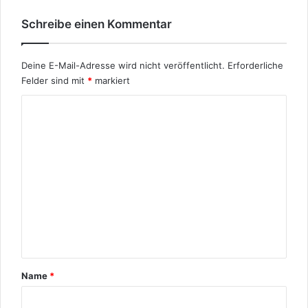
u
g
n
e
Schreibe einen Kommentar
d
n
P
s
h
e
Deine E-Mail-Adresse wird nicht veröffentlicht.
Erforderliche
i
i
Felder sind mit
*
markiert
l
n
o
K
s
o
o
m
p
h
m
e
e
n
n
t
a
r
Name
*
*