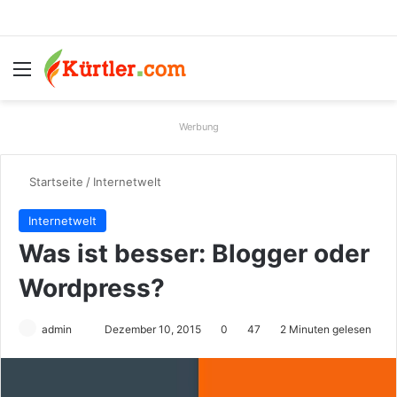
Menü
S
Werbung
Startseite
/
Internetwelt
Internetwelt
Was ist besser: Blogger oder
Wordpress?
admin
S
Dezember 10, 2015
0
47
2 Minuten gelesen
e
n
d