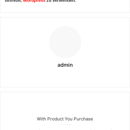
sinnvoll,
Wordpress
zu verwenden.
admin
We
bs
eit
e
With Product You Purchase