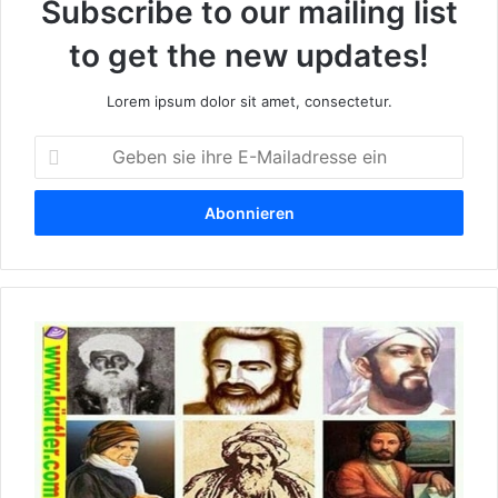
Subscribe to our mailing list
to get the new updates!
Lorem ipsum dolor sit amet, consectetur.
G
e
b
e
n
s
i
e
K
i
u
h
r
r
d
e
i
E
s
-
c
M
h
a