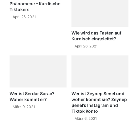
Phänomene – Kurdische
e
ş
Tiktokers
r
a
April 26, 2021
f
n
a
d
l
i
Wie wird das Fasten auf
l
e
Kurdisch eingeleitet?
a
M
April 26, 2021
u
e
f
n
H
s
D
c
P
h
e
n
Wer ist Serdar Sarac?
Wer ist Zeynep Şenel und
i
Woher kommt er?
woher kommt sie? Zeynep
n
Şenel’s Instagram und
März 9, 2021
B
Tiktok Konto
e
März 6, 2021
y
t
ü