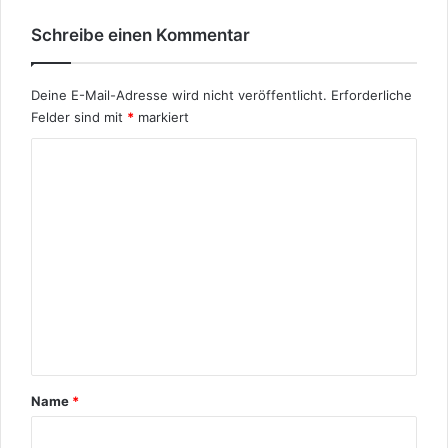
ş
ş
Schreibe einen Kommentar
e
b
Deine E-Mail-Adresse wird nicht veröffentlicht.
Erforderliche
a
p
Felder sind mit
*
markiert
u
K
n
d
o
T
m
a
t
m
v
e
a
n
n
t
a
r
Name
*
*