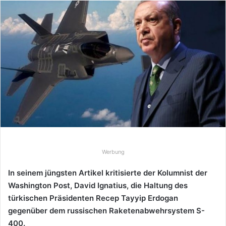
n
d
e
u
n
s
e
i
n
e
E
-
Werbung
M
a
In seinem jüngsten Artikel kritisierte der Kolumnist der
i
Washington Post, David Ignatius, die Haltung des
l
türkischen Präsidenten Recep Tayyip Erdogan
gegenüber dem russischen Raketenabwehrsystem S-
400.