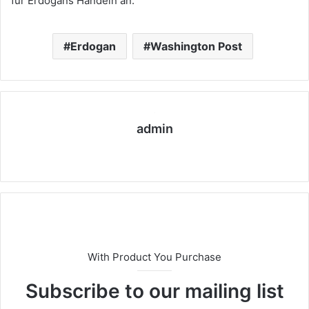
für Erdogans Handeln an.
Erdogan
Washington Post
admin
We
bs
eit
e
With Product You Purchase
Subscribe to our mailing list