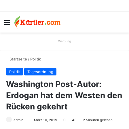
Menü
S
Werbung
Startseite
/
Politik
Politik
Tagesordnung
Washington Post-Autor:
Erdogan hat dem Westen den
Rücken gekehrt
admin
S
März 10, 2019
0
43
2 Minuten gelesen
e