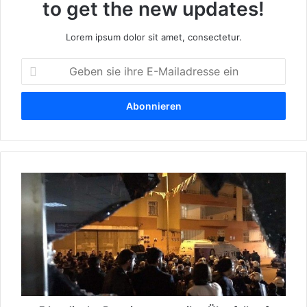
to get the new updates!
Lorem ipsum dolor sit amet, consectetur.
G
e
b
e
n
s
i
e
5
i
k
h
u
r
r
e
d
E
i
-
s
M
c
a
h
i