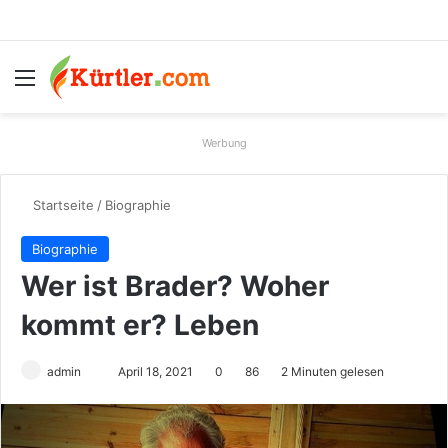
Menü
S
Werbung
Startseite
/
Biographie
Biographie
Wer ist Brader? Woher
kommt er? Leben
admin
S
April 18, 2021
0
86
2 Minuten gelesen
e
n
d