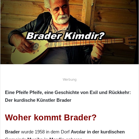
e
u
n
s
e
i
n
e
E
-
Werbung
M
a
Eine Pfeife Pfeife, eine Geschichte von Exil und Rückkehr:
i
Der kurdische Künstler Brader
l
Woher kommt Brader?
Brader
wurde 1958 in dem Dorf
Avcılar
in der
kurdischen