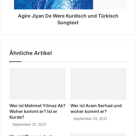
e
n
y
x
a
t
n
Agire Jiyan De Were Kurdisch und Türkisch
u
D
Songtext
n
e
d
W
B
e
e
r
Ähnliche Artikel
d
e
e
K
u
u
t
r
u
d
n
i
g
s
a
c
u
h
Wer ist Mehmet Yilmaz Ak?
Wer ist Aram Serhad und
f
u
Woher kommt er? Ist er
woher kommt er?
T
Kurde?
n
September 25, 2021
ü
d
September 25, 2021
r
T
k