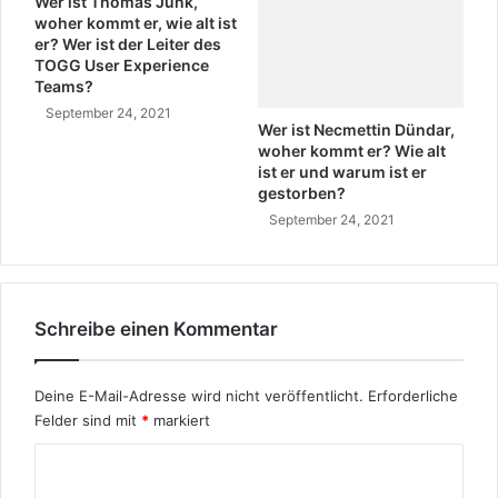
ü
Wer ist Thomas Junk,
i
woher kommt er, wie alt ist
r
er? Wer ist der Leiter des
s
k
TOGG User Experience
c
i
Teams?
h
s
September 24, 2021
c
Wer ist Necmettin Dündar,
h
woher kommt er? Wie alt
S
ist er und warum ist er
o
gestorben?
n
September 24, 2021
g
t
e
x
Schreibe einen Kommentar
t
Deine E-Mail-Adresse wird nicht veröffentlicht.
Erforderliche
Felder sind mit
*
markiert
K
o