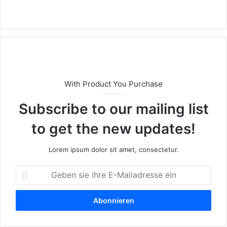
We
bs
eit
e
With Product You Purchase
Subscribe to our mailing list
to get the new updates!
Lorem ipsum dolor sit amet, consectetur.
G
e
b
e
n
s