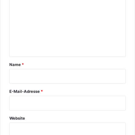
m
m
e
n
t
a
r
Name
*
*
E-Mail-Adresse
*
Website