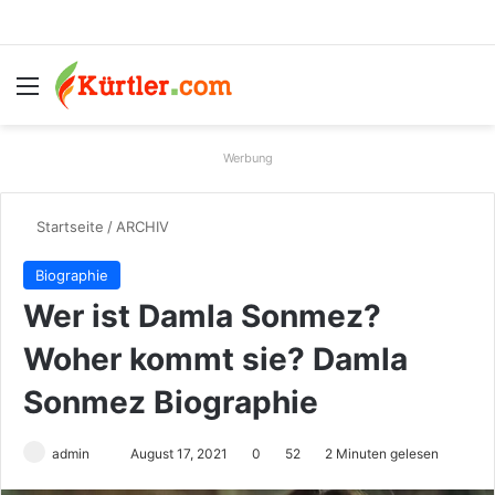
Menü
S
Werbung
Startseite
/
ARCHIV
Biographie
Wer ist Damla Sonmez?
Woher kommt sie? Damla
Sonmez Biographie
admin
S
August 17, 2021
0
52
2 Minuten gelesen
e