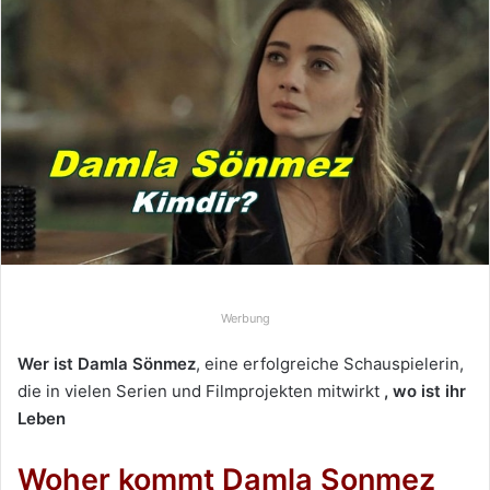
n
d
e
u
n
s
e
i
n
e
E
-
Werbung
M
a
Wer ist Damla Sönmez
, eine erfolgreiche Schauspielerin,
i
die in vielen Serien und Filmprojekten mitwirkt
, wo ist ihr
l
Leben
Woher kommt Damla Sonmez