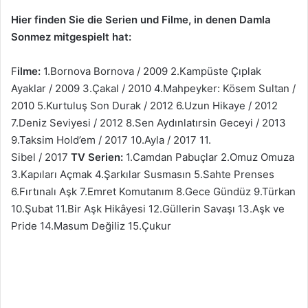
Hier finden Sie die Serien und Filme, in denen Damla
Sonmez mitgespielt hat:
F
ilme:
1.Bornova Bornova / 2009 2.Kampüste Çıplak
Ayaklar / 2009 3.Çakal / 2010 4.Mahpeyker: Kösem Sultan /
2010 5.Kurtuluş Son Durak / 2012 6.Uzun Hikaye / 2012
7.Deniz Seviyesi / 2012 8.Sen Aydınlatırsin Geceyi / 2013
9.Taksim Hold’em / 2017 10.Ayla / 2017 11.
Sibel / 2017
TV Serien:
1.Camdan Pabuçlar 2.Omuz Omuza
3.Kapıları Açmak 4.Şarkılar Susmasın 5.Sahte Prenses
6.Fırtınalı Aşk 7.Emret Komutanım 8.Gece Gündüz 9.Türkan
10.Şubat 11.Bir Aşk Hikâyesi 12.Güllerin Savaşı 13.Aşk ve
Pride 14.Masum Değiliz 15.Çukur