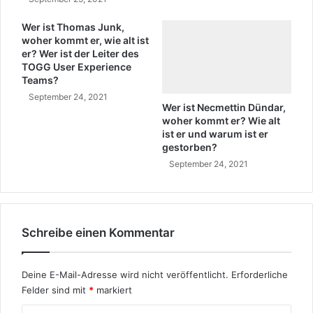
g
r
e
k
Wer ist Thomas Junk,
n
woher kommt er, wie alt ist
o
er? Wer ist der Leiter des
L
m
TOGG User Experience
e
m
Teams?
b
t
September 24, 2021
e
s
Wer ist Necmettin Dündar,
n
i
woher kommt er? Wie alt
u
e
ist er und warum ist er
n
?
gestorben?
d
M
September 24, 2021
B
e
i
r
o
a
g
l
r
Schreibe einen Kommentar
D
a
a
p
n
Deine E-Mail-Adresse wird nicht veröffentlicht.
Erforderliche
h
ı
i
Felder sind mit
*
markiert
ş
e
B