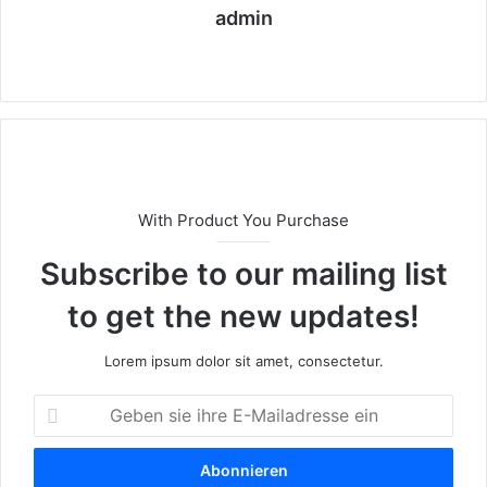
admin
We
bs
eit
e
With Product You Purchase
Subscribe to our mailing list
to get the new updates!
Lorem ipsum dolor sit amet, consectetur.
G
e
b
e