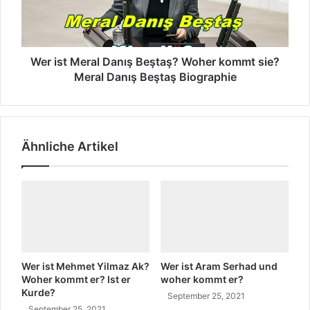
?
e
t
W
i
M
o
n
e
h
r
e
a
Wer ist Meral Danış Beştaş? Woher kommt sie?
r
l
Meral Danış Beştaş Biographie
k
D
o
a
m
n
m
ı
Ähnliche Artikel
t
ş
e
B
r
e
?
ş
A
t
y
a
h
ş
a
?
n
W
Wer ist Mehmet Yilmaz Ak?
Wer ist Aram Serhad und
B
o
Woher kommt er? Ist er
woher kommt er?
i
Kurde?
h
September 25, 2021
l
e
September 25, 2021