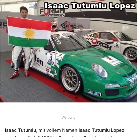
n
d
e
u
n
s
e
i
n
e
E
-
M
a
i
l
Werbung
Isaac Tutumlu
, mit vollem Namen
Isaac Tutumlu Lopez
,