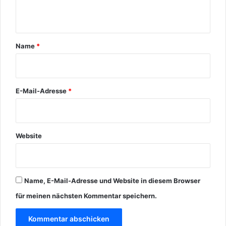
c
d
t
h
e
a
e
t
S
w
r
Name
*
t
ü
*
a
r
d
d
t
e
E-Mail-Adresse
*
?
,
"
w
ü
r
Website
d
e
n
s
i
Name, E-Mail-Adresse und Website in diesem Browser
e
für meinen nächsten Kommentar speichern.
i
h
n