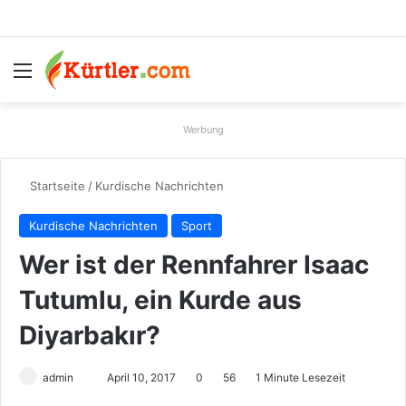
Menü
S
Werbung
Startseite
/
Kurdische Nachrichten
Kurdische Nachrichten
Sport
Wer ist der Rennfahrer Isaac
Tutumlu, ein Kurde aus
Diyarbakır?
admin
S
April 10, 2017
0
56
1 Minute Lesezeit
e