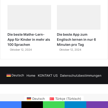
Die beste Mathe-Lern-
Die beste App zum
App für Kinder in mehr als
Englisch lernen in nur 6
100 Sprachen
Minuten pro Tag
Oktober 12, 2024
Oktober 12, 2024
Deutsch
Home
KONTAKT US
Datenschutzbestimmungen
Airport Transfers
madsalads.com
https://www.salonyjardinlospinos.com/
Deutsch
Türkçe
(
Türkisch
)