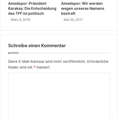
,
r
Amedspor-Präsident
Amedspor: Wir werden
I
S
Karakaş: Die Entscheidung
wegen unseres Namens
s
t
des TFF ist politisch
bestraft
t
a
März 8, 2019
Mai 25, 2017
a
a
n
t
b
a
u
u
l
Schreibe einen Kommentar
f
s
d
e
e
Deine E-Mail-Adresse wird nicht veröffentlicht.
Erforderliche
i
m
e
Felder sind mit
*
markiert
M
i
a
K
n
r
e
s
o
k
g
m
u
e
r
m
g
d
r
e
i
ü
n
s
n