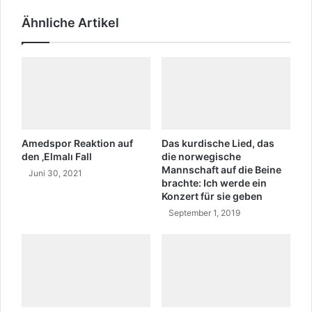
T
e
ü
Ähnliche Artikel
l
r
b
k
s
e
t
i
w
"
e
S
n
a
n
g
e
Amedspor Reaktion auf
Das kurdische Lied, das
e
i
den ‚Elmalı Fall
die norwegische
n
n
Mannschaft auf die Beine
Juni 30, 2021
d
brachte: Ich werde ein
k
Konzert für sie geben
i
u
e
r
September 1, 2019
K
d
u
i
r
s
d
c
e
h
n
e