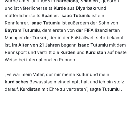
wurde am 5. Juli 1985 in
Barcelona, Spanien
, geboren
und ist väterlicherseits
Kurde
aus
Diyarbakır
und
mütterlicherseits
Spanier
.
Isaac Tutumlu
ist ein
Rennfahrer.
Isaac Tutumlu
ist außerdem der Sohn von
Bayram Tutumlu
, dem ersten von
der FIFA
lizenzierten
Manager
der Türkei
, der in der Fußballwelt sehr bekannt
ist.
Im Alter von 21 Jahren
begann
Isaac Tutumlu
mit dem
Rennsport und vertritt die
Kurden
und
Kurdistan
auf beste
Weise bei internationalen Rennen.
„Es war mein Vater, der mir meine Kultur und mein
kurdisches
Bewusstsein eingeimpft hat, und ich bin stolz
darauf,
Kurdistan
mit Ehre zu vertreten“, sagte
Tutumlu
.