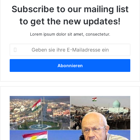
Subscribe to our mailing list
to get the new updates!
Lorem ipsum dolor sit amet, consectetur.
G
e
b
e
n
s
i
e
K
i
i
h
r
r
k
e
u
E
k
-
A
M