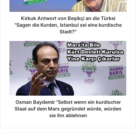
n
a
t
i
w
Kirkuk Antwort von Beşikçi an die Türkei
l
o
a
"Sagen die Kurden, Istanbul sei eine kurdische
r
d
Stadt?"
t
r
v
e
O
o
s
s
n
s
m
B
e
a
e
e
n
ş
i
B
i
n
a
k
y
ç
d
i
e
Osman Baydemir "Selbst wenn ein kurdischer
a
m
Staat auf dem Mars gegründet würde, würden
n
i
sie ihn ablehnen
d
r
i
"
e
S