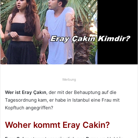
e
u
n
s
e
i
n
e
E
-
Werbung
M
a
Wer ist Eray Çakın
, der mit der Behauptung auf die
i
Tagesordnung kam, er habe in Istanbul eine Frau mit
l
Kopftuch angegriffen?
Woher kommt Eray Cakin?