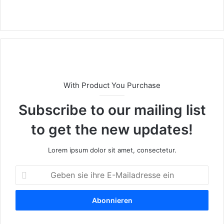
We
bs
eit
e
With Product You Purchase
Subscribe to our mailing list
to get the new updates!
Lorem ipsum dolor sit amet, consectetur.
G
e
b
e
n
s