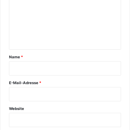
m
m
e
n
t
a
r
Name
*
*
E-Mail-Adresse
*
Website