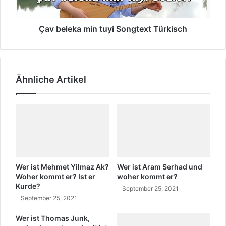
a
n
k
?
a
W
m
Çav beleka min tuyi Songtext Türkisch
o
i
h
n
e
t
r
u
Ähnliche Artikel
k
y
o
i
m
S
m
o
t
n
e
g
r
t
?
e
I
x
Wer ist Mehmet Yilmaz Ak?
Wer ist Aram Serhad und
s
t
Woher kommt er? Ist er
woher kommt er?
t
Kurde?
T
September 25, 2021
E
ü
September 25, 2021
r
r
k
Wer ist Thomas Junk,
k