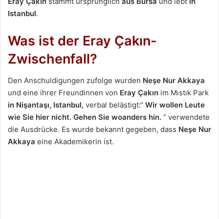
Eray Çakın
stammt ursprünglich
aus Bursa
und lebt
in
Istanbul
.
Was ist der Eray Çakın-
Zwischenfall?
Den Anschuldigungen zufolge wurden
Neşe Nur Akkaya
und eine ihrer Freundinnen von
Eray Çakın
im Mıstık Park
in Nişantaşı, Istanbul,
verbal belästigt:“
Wir wollen Leute
wie Sie hier nicht. Gehen Sie woanders hin.
“ verwendete
die Ausdrücke. Es wurde bekannt gegeben, dass
Neşe Nur
Akkaya
eine Akademikerin ist.