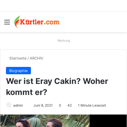
Menü
S
Werbung
Startseite
/
ARCHIV
Biographie
Wer ist Eray Cakin? Woher
kommt er?
admin
S
Juni 8, 2021
0
42
1 Minute Lesezeit
e
n
d