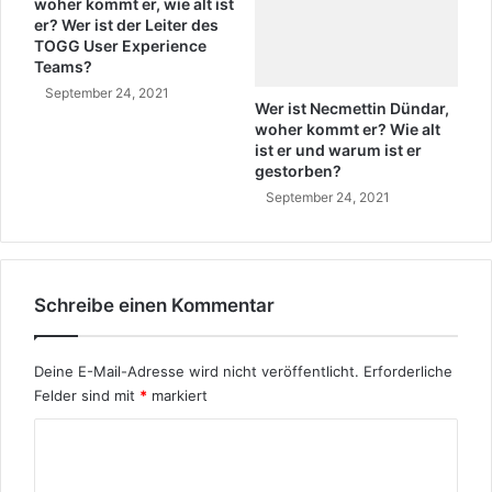
woher kommt er, wie alt ist
a
i
er? Wer ist der Leiter des
n
s
TOGG User Experience
P
c
Teams?
e
h
September 24, 2021
t
Wer ist Necmettin Dündar,
e
woher kommt er? Wie alt
k
ist er und warum ist er
k
gestorben?
a
September 24, 2021
y
a
k
u
Schreibe einen Kommentar
r
d
i
Deine E-Mail-Adresse wird nicht veröffentlicht.
Erforderliche
s
Felder sind mit
*
markiert
c
h
K
?
o