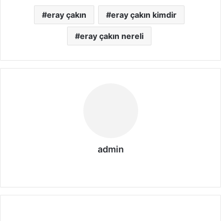
eray çakın
eray çakın kimdir
eray çakın nereli
admin
We
b
sit
esi