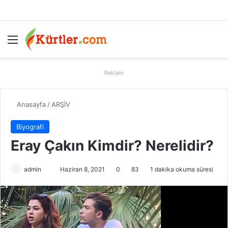
Menü
A
Reklam
Anasayfa
/
ARŞİV
Biyografi
Eray Çakın Kimdir? Nerelidir?
admin
B
Haziran 8, 2021
0
83
1 dakika okuma süresi
i
r
e
-