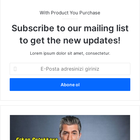
With Product You Purchase
Subscribe to our mailing list
to get the new updates!
Lorem ipsum dolor sit amet, consectetur.
E
-
P
o
s
t
a
a
E
d
r
r
k
e
a
s