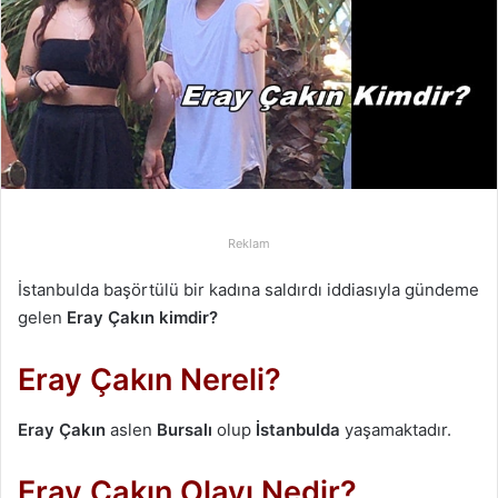
p
o
s
t
a
g
ö
n
d
Reklam
e
r
İstanbulda başörtülü bir kadına saldırdı iddiasıyla gündeme
m
gelen
Eray Çakın kimdir?
e
k
Eray Çakın Nereli?
Eray Çakın
aslen
Bursalı
olup
İstanbulda
yaşamaktadır.
Eray Çakın Olayı Nedir?