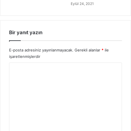
ü
Eylül 24, 2021
r
t
M
ü
?
Bir yanıt yazın
E-posta adresiniz yayınlanmayacak.
Gerekli alanlar
*
ile
işaretlenmişlerdir
Y
o
r
u
m
*