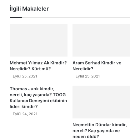
l
u
İlgili Makaleler
i
y
d
i
i
S
r
ö
?
z
E
l
r
e
k
r
a
i
Mehmet Yılmaz Ak Kimdir?
Aram Serhad Kimdir ve
n
T
Nerelidir? Kürt mü?
Nerelidir?
P
ü
Eylül 25, 2021
Eylül 25, 2021
e
r
t
k
Thomas Junk kimdir,
e
nereli, kaç yaşında? TOGG
ç
Kullanıcı Deneyimi ekibinin
k
e
lideri kimdir?
k
a
Eylül 24, 2021
y
Necmettin Dündar kimdir,
a
nereli? Kaç yaşında ve
K
neden öldü?