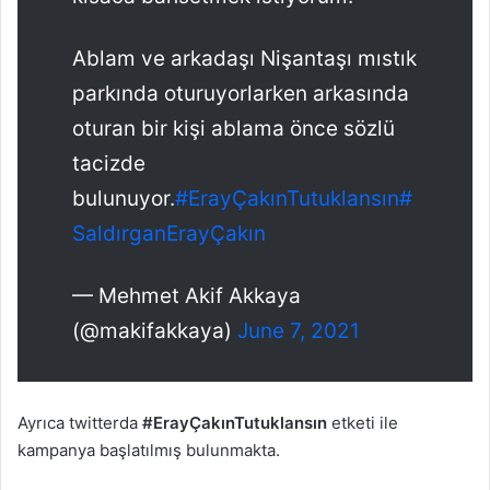
Ablam ve arkadaşı Nişantaşı mıstık
parkında oturuyorlarken arkasında
oturan bir kişi ablama önce sözlü
tacizde
bulunuyor.
#ErayÇakınTutuklansın
#
SaldırganErayÇakın
— Mehmet Akif Akkaya
(@makifakkaya)
June 7, 2021
Ayrıca twitterda
#ErayÇakınTutuklansın
etketi ile
kampanya başlatılmış bulunmakta.