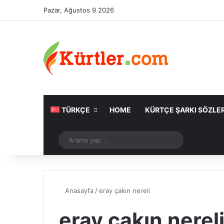
Pazar, Ağustos 9 2026
TÜRKÇE
HOME
KÜRTÇE ŞARKI SÖZLER
Rastgele Makale
Arama
yap
...
Anasayfa
/
eray çakın nereli
eray çakın nerel