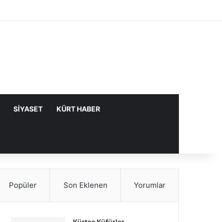
Facebook
X
YouTube
Instagram
Kayıt Ol
Rastgele Makale
Kenar Bölme
SIYASET
KÜRT HABER
Popüler
Son Eklenen
Yorumlar
Kürtçe Küfürler