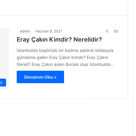
admin
Haziran 8, 2021
0
83
Eray Çakın Kimdir? Nerelidir?
İstanbulda başörtülü bir kadına saldırdı iddiasıyla
gündeme gelen Eray Çakın kimdir? Eray Çakın
Nereli? Eray Çakın aslen Bursalı olup İstanbulda…
Devamını Oku »
İV