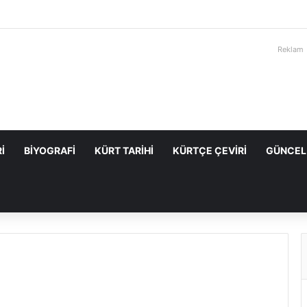
Reklam
I
BIYOGRAFI
KÜRT TARIHI
KÜRTÇE ÇEVIRI
GÜNCEL
i