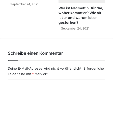
September 24, 2021
?
Wer ist Necmettin Dündar,
woher kommt er? Wie alt
ist er und warum ist er
gestorben?
September 24, 2021
Schreibe einen Kommentar
Deine E-Mail-Adresse wird nicht veröffentlicht.
Erforderliche
Felder sind mit
*
markiert
K
o
m
m