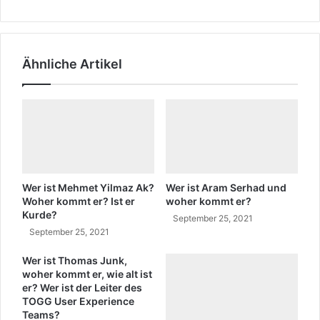
r
l
k
C
o
r
m
y
Ähnliche Artikel
m
i
t
n
e
g
r
Y
u
a
n
r
d
S
w
o
i
n
Wer ist Mehmet Yilmaz Ak?
Wer ist Aram Serhad und
e
g
Woher kommt er? Ist er
woher kommt er?
a
Kurde?
t
September 25, 2021
l
e
September 25, 2021
t
x
i
Wer ist Thomas Junk,
t
woher kommt er, wie alt ist
s
er? Wer ist der Leiter des
t
TOGG User Experience
e
Teams?
r