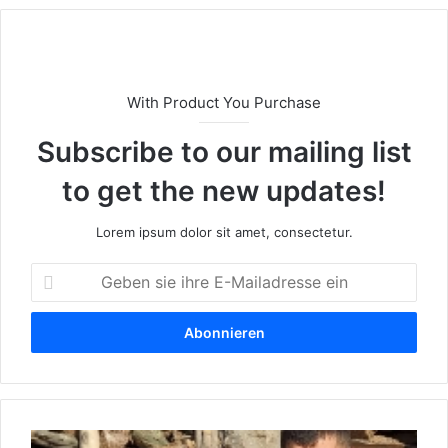
e
With Product You Purchase
Subscribe to our mailing list
to get the new updates!
Lorem ipsum dolor sit amet, consectetur.
G
e
b
e
n
s
i
e
W
i