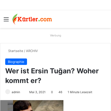
Menü
S
Werbung
Startseite
/
ARCHIV
Biographie
Wer ist Ersin Tuğan? Woher
kommt er?
admin
S
Mai 3, 2021
0
46
1 Minute Lesezeit
e
n
d