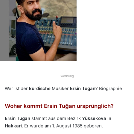
e
u
n
s
e
i
n
e
E
-
Werbung
M
a
Wer ist der
kurdische
Musiker
Ersin Tuğan
? Biographie
i
l
Woher kommt Ersin Tuğan ursprünglich?
Ersin Tuğan
stammt aus dem Bezirk
Yüksekova
in
Hakkari
. Er wurde am 1. August 1985 geboren.