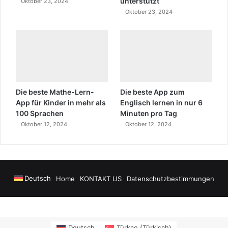
unterstützt
Oktober 23, 2024
Oktober 23, 2024
Die beste Mathe-Lern-
Die beste App zum
App für Kinder in mehr als
Englisch lernen in nur 6
100 Sprachen
Minuten pro Tag
Oktober 12, 2024
Oktober 12, 2024
Deutsch
Home
KONTAKT US
Datenschutzbestimmungen
teler
https://www.salonyjardinlospinos.com/
https://ocean.lighthousesu
Deutsch
Türkçe
(
Türkisch
)