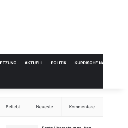
Facebook
X
YouTube
Instagram
Anmelden
Zufälliger Artikel
Sidebar
SETZUNG
AKTUELL
POLITIK
KURDISCHE NACHRICHTE
Beliebt
Neueste
Kommentare
Beste Übersetzungs-App,