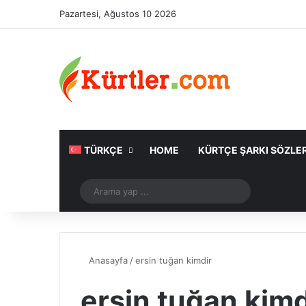
Pazartesi, Ağustos 10 2026
TÜRKÇE
HOME
KÜRTÇE ŞARKI SÖZLER
Rastgele Makale
Arama
yap
...
Anasayfa
/
ersin tuğan kimdir
ersin tuğan kimd