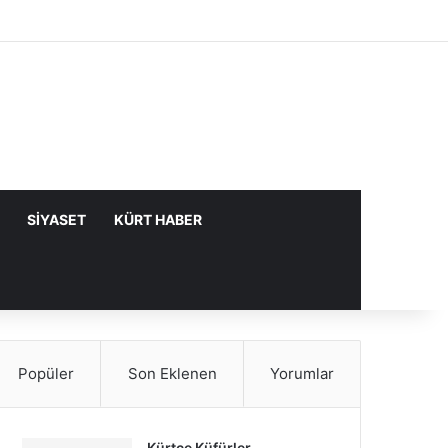
Facebook
X
YouTube
Instagram
Kayıt Ol
Rastgele Makale
Kenar Bölme
SIYASET
KÜRT HABER
Popüler
Son Eklenen
Yorumlar
Kürtçe Küfürler