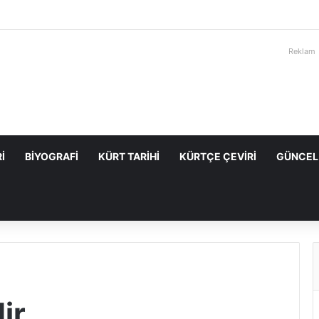
Reklam
I
BIYOGRAFI
KÜRT TARIHI
KÜRTÇE ÇEVIRI
GÜNCEL
ir