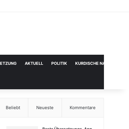
Facebook
X
YouTube
Instagram
Anmelden
Zufälliger Artikel
Sidebar
SETZUNG
AKTUELL
POLITIK
KURDISCHE NACHRICHTE
Beliebt
Neueste
Kommentare
Beste Übersetzungs-App,