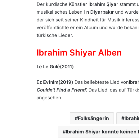
Der kurdische Künstler
İbrahim Şiyar
stammt u
musikalisches Leben i
n Diyarbakır
und wurde 
der sich seit seiner Kindheit für Musik interes
veröffentlichte er ein Album und wurde bekan
türkische Lieder.
Ibrahim Shiyar Alben
Le Le Gulê(2011)
E
z Evînim(2019)
Das beliebteste Lied von
Ibra
Couldn’t Find a Friend‘.
Das Lied, das auf Türki
angesehen.
Folksängerin
Ibrah
Ibrahim Shiyar konnte keinen 