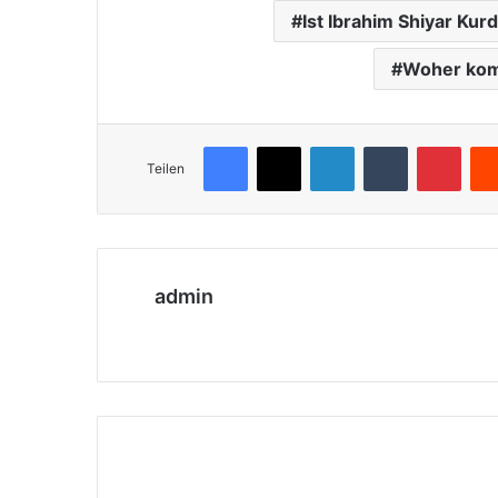
Ist Ibrahim Shiyar Kur
Woher kom
Facebook
X
LinkedIn
Tumblr
Pinterest
Teilen
admin
We
bs
eit
e