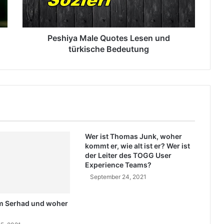
a
M
a
l
Peshiya Male Quotes Lesen und
e
türkische Bedeutung
Q
u
o
t
e
s
L
e
Wer ist Thomas Junk, woher
s
kommt er, wie alt ist er? Wer ist
e
der Leiter des TOGG User
n
Experience Teams?
u
September 24, 2021
n
d
am Serhad und woher
t
ü