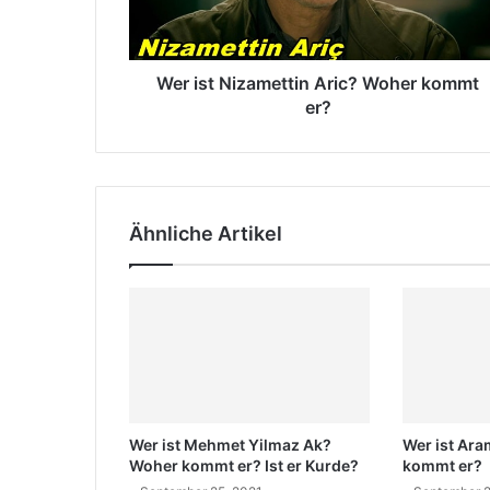
N
a
i
i
z
l
a
Wer ist Nizamettin Aric? Woher kommt
a
m
er?
d
e
r
t
e
t
s
i
s
n
e
Ähnliche Artikel
A
e
r
i
i
n
c
?
W
o
h
e
Wer ist Mehmet Yilmaz Ak?
Wer ist Ar
r
Woher kommt er? Ist er Kurde?
kommt er?
k