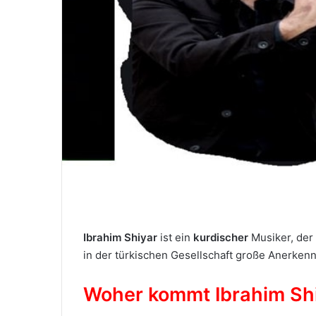
M
a
i
l
Ibrahim Shiyar
ist ein
kurdischer
Musiker, der 
in der türkischen Gesellschaft große Anerken
Woher kommt Ibrahim Sh