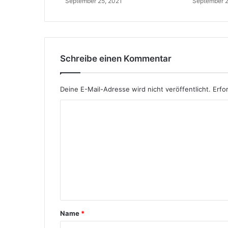
September 25, 2021
September 2
o
m
m
t
e
r
Schreibe einen Kommentar
?
Deine E-Mail-Adresse wird nicht veröffentlicht.
Erfo
K
o
m
m
e
n
t
Name
*
a