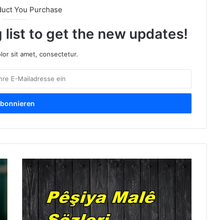
duct You Purchase
 list to get the new updates!
or sit amet, consectetur.
P
e
s
h
i
y