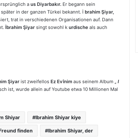
rsprünglich a
us Diyarbakır.
Er begann sein
später in der ganzen Türkei bekannt. İ
brahim Şiyar,
siert, trat in verschiedenen Organisationen auf. Dann
nt.
İbrahim Şiyar
singt sowohl k
urdische
als auch
him Şiyar
ist zweifellos
Ez Evînim
aus seinem Album ‚
‚ I
sch ist, wurde allein auf Youtube etwa 10 Millionen Mal
im Shiyar
Ibrahim Shiyar kiye
Freund finden
Ibrahim Shiyar, der