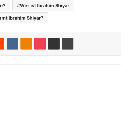
de?
Wer ist Ibrahim Shiyar
mt Ibrahim Shiyar?
Reddit
VKontakte
Odnoklassniki
Pocket
Teile per E-Mail
Drucken