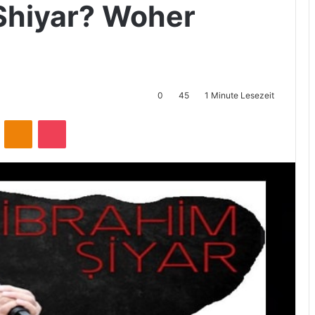
 Shiyar? Woher
0
45
1 Minute Lesezeit
ontakte
Odnoklassniki
Pocket