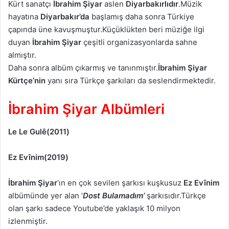
Kürt sanatçı
İbrahim Şiyar
aslen
Diyarbakırlıdır
.Müzik
hayatına
Diyarbakır’da
başlamış daha sonra Türkiye
çapında üne kavuşmuştur.Küçüklükten beri müziğe ilgi
duyan
İbrahim Şiyar
çeşitli organizasyonlarda sahne
almıştır.
Daha sonra albüm çıkarmış ve tanınmıştır.
İbrahim Şiyar
Kürtçe’nin
yanı sıra Türkçe şarkıları da seslendirmektedir.
İbrahim Şiyar Albümleri
Le Le Gulê(2011)
Ez Evînim(2019)
İbrahim Şiyar
‘ın en çok sevilen şarkısı kuşkusuz
Ez Evînim
albümünde yer alan ‘
Dost Bulamadım’
şarkısıdır.Türkçe
olan şarkı sadece Youtube’de yaklaşık 10 milyon
izlenmiştir.