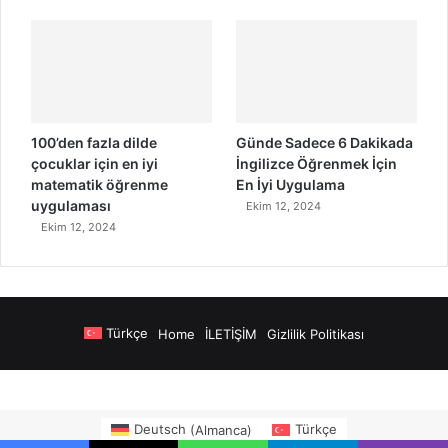
100’den fazla dilde
Günde Sadece 6 Dakikada
çocuklar için en iyi
İngilizce Öğrenmek İçin
matematik öğrenme
En İyi Uygulama
uygulaması
Ekim 12, 2024
Ekim 12, 2024
Türkçe
Home
İLETİŞİM
Gizlilik Politikası
 Siteler
https://www.salonyjardinlospinos.com/
https://ocean.lighthous
Deutsch
(
Almanca
)
Türkçe