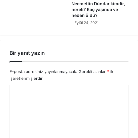
e
Necmettin Dündar kimdir,
A
nereli? Kaç yaşında ve
n
neden öldü?
l
Eylül 24, 2021
a
m
ı
Bir yanıt yazın
E-posta adresiniz yayınlanmayacak.
Gerekli alanlar
*
ile
işaretlenmişlerdir
Y
o
r
u
m
*