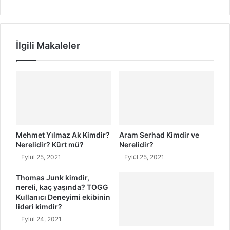
N
S
e
ö
r
z
e
l
İlgili Makaleler
l
e
i
r
d
i
i
O
r
k
?
u
n
u
ş
Mehmet Yılmaz Ak Kimdir?
Aram Serhad Kimdir ve
u
Nerelidir? Kürt mü?
Nerelidir?
v
Eylül 25, 2021
Eylül 25, 2021
e
T
Thomas Junk kimdir,
nereli, kaç yaşında? TOGG
ü
Kullanıcı Deneyimi ekibinin
r
lideri kimdir?
k
Eylül 24, 2021
ç