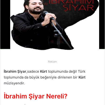
-
p
o
s
t
a
g
ö
n
d
e
Reklam
r
İbrahim Şiyar
,sadece
Kürt
toplumunda değil Türk
m
toplumunda da büyük beğeniyle dinlenen bir
Kürt
e
müzisyendir.
k
İbrahim Şiyar Nereli?