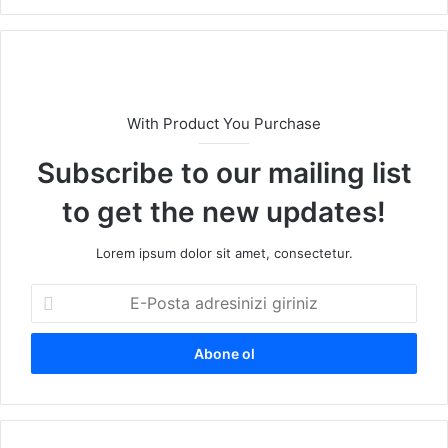
sit
esi
With Product You Purchase
Subscribe to our mailing list
to get the new updates!
Lorem ipsum dolor sit amet, consectetur.
E
-
P
o
s
t
a
a