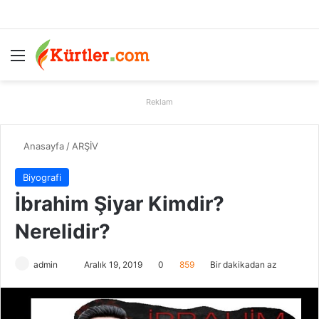
Menü
A
Reklam
Anasayfa
/
ARŞİV
Biyografi
İbrahim Şiyar Kimdir?
Nerelidir?
admin
B
Aralık 19, 2019
0
859
Bir dakikadan az
i
r
e