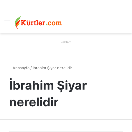
Menü
A
Reklam
Anasayfa
/
İbrahim Şiyar nerelidir
İbrahim Şiyar
nerelidir