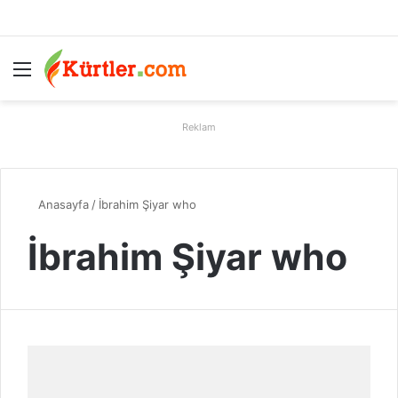
Menü
A
Reklam
Anasayfa
/
İbrahim Şiyar who
İbrahim Şiyar who