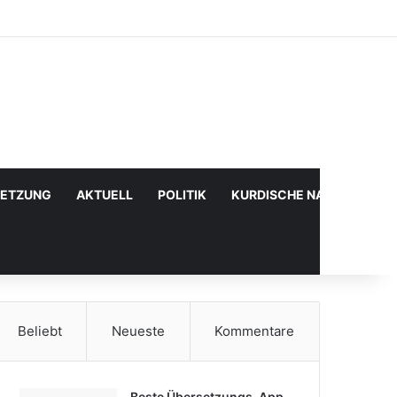
Facebook
X
YouTube
Instagram
Anmelden
Zufälliger Artikel
Sidebar
SETZUNG
AKTUELL
POLITIK
KURDISCHE NACHRICHTE
Beliebt
Neueste
Kommentare
Beste Übersetzungs-App,