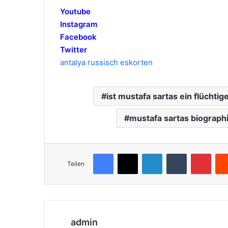
Youtube
Instagram
Facebook
Twitter
antalya russisch eskorten
ist mustafa sartas ein flüchtig
mustafa sartas biograph
Facebook
X
LinkedIn
Tumblr
Pinterest
Teilen
admin