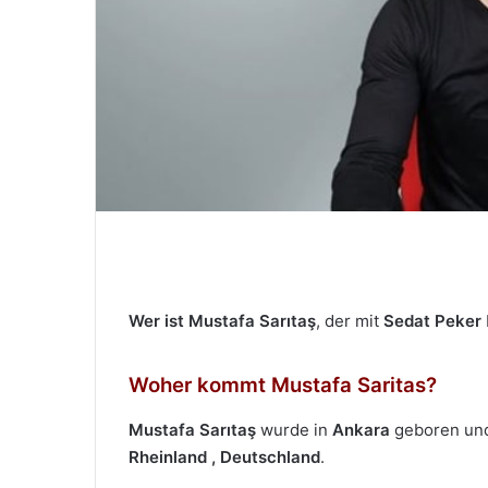
M
a
i
l
Wer ist Mustafa Sarıtaş
, der mit
Sedat Peker
Woher kommt Mustafa Saritas?
Mustafa Sarıtaş
wurde in
Ankara
geboren und 
Rheinland
, Deutschland
.