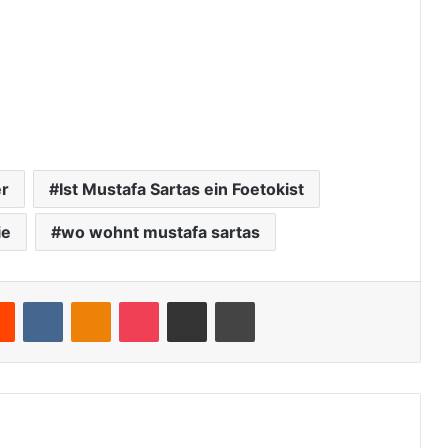
er
Ist Mustafa Sartas ein Foetokist
ie
wo wohnt mustafa sartas
Reddit
VKontakte
Odnoklassniki
Pocket
Teile per E-Mail
Drucken