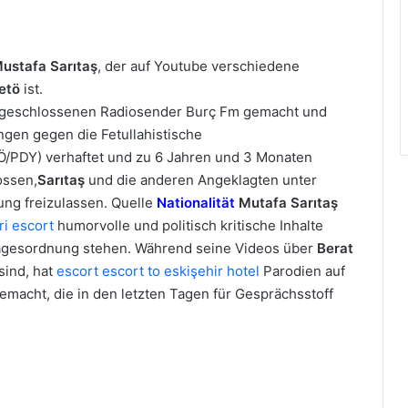
ustafa Sarıtaş
, der auf Youtube verschiedene
etö
ist.
 geschlossenen Radiosender Burç Fm gemacht und
ngen gegen die Fetullahistische
TÖ/PDY) verhaftet und zu 6 Jahren und 3 Monaten
ossen,
Sarıtaş
und die anderen Angeklagten unter
ung freizulassen. Quelle
Nationalität
Mutafa Sarıtaş
ri escort
humorvolle und politisch kritische Inhalte
Tagesordnung stehen. Während seine Videos über
Berat
ind, hat
escort escort to eskişehir hotel
Parodien auf
emacht, die in den letzten Tagen für Gesprächsstoff