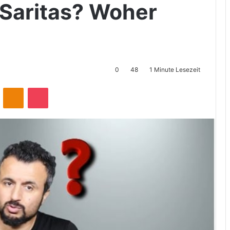
 Saritas? Woher
0
48
1 Minute Lesezeit
ontakte
Odnoklassniki
Pocket