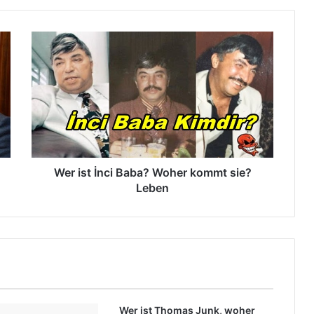
W
e
r
i
s
t
İ
n
c
i
Wer ist İnci Baba? Woher kommt sie?
B
Leben
a
b
a
?
W
o
h
e
Wer ist Thomas Junk, woher