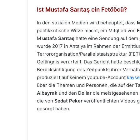
Ist Mustafa Sarıtaş ein Fetööcü?
In den sozialen Medien wird behauptet, dass
M
politikkritische Witze macht, ein Mitglied von
F
M
ustafa Sarıtaş
hatte eine Sendung auf dem
wurde 2017 in Antalya im Rahmen der Ermittlu
Terrororganisation/Parallelstaatsstruktur (FE
Gefängnis verurteilt. Das Gericht hatte beschl
Berücksichtigung des Zeitpunkts ihrer Verhaft
produziert auf seinem youtube-Account
kayse
über die Themen und Personen, die auf der 
Albayrak
und den
Dollar
die meistgesehenen s
die von
Sedat Peker
veröffentlichten Videos g
gesorgt haben.