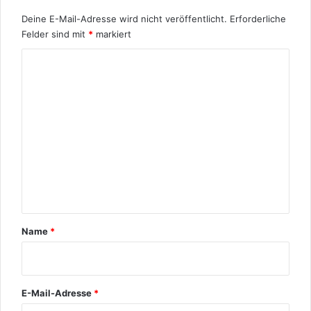
b
Deine E-Mail-Adresse wird nicht veröffentlicht.
Erforderliche
e
Felder sind mit
*
markiert
n
u
K
n
d
o
B
m
i
m
o
g
e
r
n
a
p
t
h
a
i
e
r
Name
*
*
E-Mail-Adresse
*