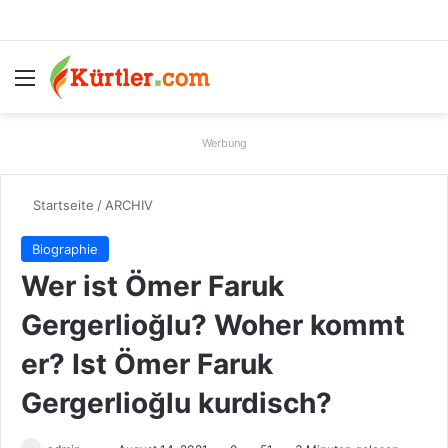
Menü
S
Werbung
Startseite
/
ARCHIV
Biographie
Wer ist Ömer Faruk
Gergerlioğlu? Woher kommt
er? Ist Ömer Faruk
Gergerlioğlu kurdisch?