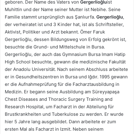
geboren. Der Name des Vaters von
Gergerlioğlu
ist
Muhittin und der Name seiner Mutter ist Nebihe. Seine
Familie stammt ursprünglich aus Şanlıurfa.
Gergerlioğlu
,
der verheiratet ist und 3 Kinder hat, ist als Schriftsteller,
Aktivist, Politiker und Arzt bekannt. Ömer Faruk
Gergerlioğlu, dessen Bildungsweg von Erfolg gekrönt ist,
besuchte die Grund- und Mittelschule in Bursa.
Gergerlioğlu, der auch das Gymnasium Bursa Imam Hatip
High School besuchte, gewann die medizinische Fakultät
der Anadolu Universität. Nach seinem Abschluss arbeitete
er in Gesundheitszentren in Bursa und Iğdır. 1995 gewann
er die Aufnahmeprüfung für die Facharztausbildung in
Medizin. Er begann seine Ausbildung am Süreyyapaşa
Chest Diseases and Thoracic Surgery Training and
Research Hospital, um Facharzt in der Abteilung für
Brustkrankheiten und Tuberkulose zu werden. Er wurde
hier 5 Jahre lang ausgebildet. Dann arbeitete er zum
ersten Mal als Facharzt in Izmit. Neben seinem