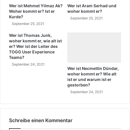
k
Wer ist Mehmet Yilmaz Ak?
Wer ist Aram Serhad und
o
Woher kommt er? Ist er
woher kommt er?
Kurde?
m
September 25, 2021
m
September 25, 2021
t
e
Wer ist Thomas Junk,
woher kommt er, wie alt ist
r
er? Wer ist der Leiter des
?
TOGG User Experience
A
Teams?
y
September 24, 2021
h
Wer ist Necmettin Dündar,
a
woher kommt er? Wie alt
n
ist er und warum ist er
B
gestorben?
i
September 24, 2021
l
g
e
n
Schreibe einen Kommentar
L
e