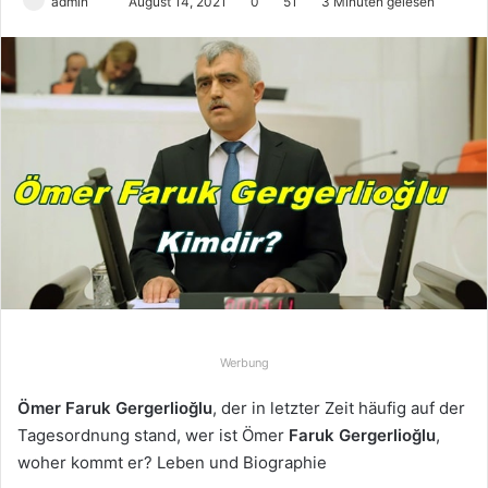
admin
S
August 14, 2021
0
51
3 Minuten gelesen
e
n
d
e
u
n
s
e
i
n
e
E
-
Werbung
M
a
Ömer Faruk Gergerlioğlu
, der in letzter Zeit häufig auf der
i
Tagesordnung stand, wer ist Ömer
Faruk Gergerlioğlu
,
l
woher kommt er? Leben und Biographie