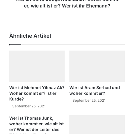
s
G
er, wie alt ist er? Wer ist ihr Ehemann?
i
ö
e
k
?
ç
W
e
Ähnliche Artikel
a
K
s
ı
i
r
s
ı
t
k
d
k
i
a
e
n
B
a
Wer ist Mehmet Yilmaz Ak?
Wer ist Aram Serhad und
e
t
Woher kommt er? Ist er
woher kommt er?
d
Kurde?
,
September 25, 2021
e
w
September 25, 2021
u
o
t
h
Wer ist Thomas Junk,
u
woher kommt er, wie alt ist
e
er? Wer ist der Leiter des
n
r