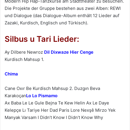
Modern Hip Hap-Tanzkurse am Stadttheater zu besuchen.
Die Projekte der Gruppe bestehen aus zwei Alben: REWI
und Dialogue (das Dialogue-Album enthält 12 Lieder auf
Zazaki, Kurdisch, Englisch und Türkisch).
Silbus u Tari Lieder:
Ay Dilbere Newroz
Dil Dixwaze Hier Cenge
Kurdisch Mahsup 1.
Chima
Cane Oxır Be Kurdisch Mahsup 2. Duzgın Beva
Karakoçan
Lo Lo Pismamo
Ax Baba Le Le Gule Bejna Te Kew Helin Ax Le Daye
Kelepçe Lı Tariye Her Dad Paris Lore Nexşê Mirzo Yek
Manyak Varsam I Didn’t Know I Didn’t Know Why