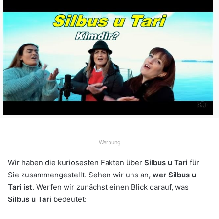
n
d
e
u
n
s
e
i
n
e
E
-
Werbung
M
a
Wir haben die kuriosesten Fakten über
Silbus u Tari
für
i
Sie zusammengestellt. Sehen wir uns an
, wer Silbus u
l
Tari ist
. Werfen wir zunächst einen Blick darauf, was
Silbus u Tari
bedeutet: