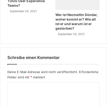
TOGG User Experience
g
k
Teams?
d
o
September 24, 2021
e
m
Wer ist Necmettin Dündar,
s
m
woher kommt er? Wie alt
N
t
ist er und warum ist er
a
e
gestorben?
m
r
September 24, 2021
e
,
n
w
s
i
M
e
i
Schreibe einen Kommentar
a
r
l
a
t
Deine E-Mail-Adresse wird nicht veröffentlicht.
Erforderliche
z
i
?
Felder sind mit
*
markiert
s
t
K
e
r
o
?
m
W