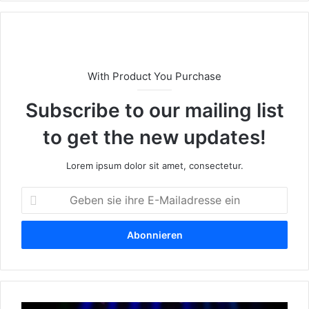
eit
e
With Product You Purchase
Subscribe to our mailing list
to get the new updates!
Lorem ipsum dolor sit amet, consectetur.
G
e
b
e
n
s
i
e