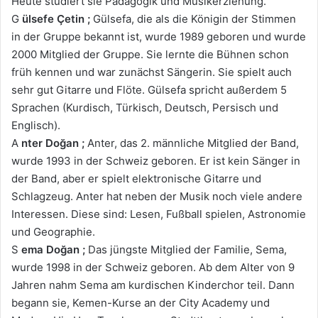
Heute studiert sie Pädagogik und Musikerziehung.
G
ülsefe Çetin ;
Gülsefa, die als die Königin der Stimmen
in der Gruppe bekannt ist, wurde 1989 geboren und wurde
2000 Mitglied der Gruppe. Sie lernte die Bühnen schon
früh kennen und war zunächst Sängerin. Sie spielt auch
sehr gut Gitarre und Flöte. Gülsefa spricht außerdem 5
Sprachen (Kurdisch, Türkisch, Deutsch, Persisch und
Englisch).
A
nter Doğan ;
Anter, das 2. männliche Mitglied der Band,
wurde 1993 in der Schweiz geboren. Er ist kein Sänger in
der Band, aber er spielt elektronische Gitarre und
Schlagzeug. Anter hat neben der Musik noch viele andere
Interessen. Diese sind: Lesen, Fußball spielen, Astronomie
und Geographie.
S
ema Doğan ;
Das jüngste Mitglied der Familie, Sema,
wurde 1998 in der Schweiz geboren. Ab dem Alter von 9
Jahren nahm Sema am kurdischen Kinderchor teil. Dann
begann sie, Kemen-Kurse an der City Academy und