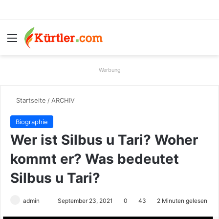
Menü
S
Werbung
Startseite
/
ARCHIV
Biographie
Wer ist Silbus u Tari? Woher
kommt er? Was bedeutet
Silbus u Tari?
admin
S
September 23, 2021
0
43
2 Minuten gelesen
e