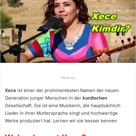
e
u
n
s
e
i
n
e
E
-
Werbung
M
a
Xece
ist einer der prominentesten Namen der neuen
i
Generation junger Menschen in der
kurdischen
l
Gesellschaft. Sie ist eine Musikerin, die hauptsächlich
Lieder in ihrer Muttersprache singt und hochwertige
Werke produziert hat. Lernen wir sie besser kennen