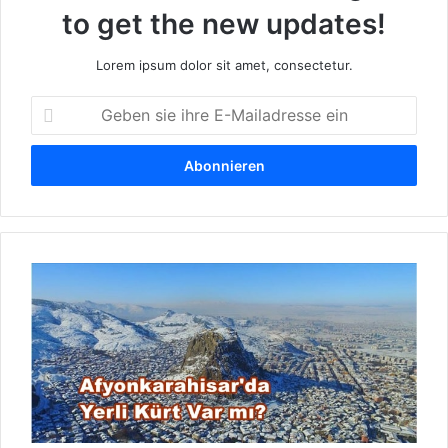
to get the new updates!
Lorem ipsum dolor sit amet, consectetur.
G
e
b
e
n
s
i
e
I
i
s
h
t
r
A
e
f
E
y
-
o
M
n
a
k
i