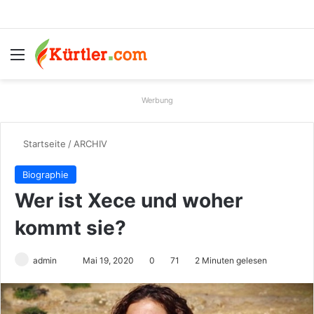
Menü
S
Werbung
Startseite
/
ARCHIV
Biographie
Wer ist Xece und woher
kommt sie?
admin
S
Mai 19, 2020
0
71
2 Minuten gelesen
e
n
d