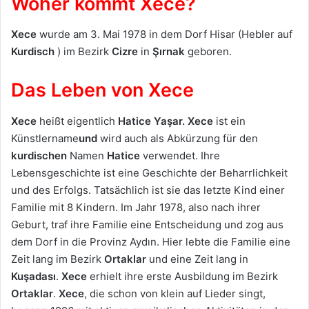
Woher kommt Xece?
Xece
wurde am 3. Mai 1978 in dem Dorf Hisar (Hebler auf
Kurdisch
) im Bezirk
Cizre
in
Şırnak
geboren.
Das Leben von Xece
Xece
heißt eigentlich
Hatice Yaşar
. Xece
ist ein
Künstlername
und
wird auch als Abkürzung für den
kurdischen
Namen
Hatice
verwendet. Ihre
Lebensgeschichte ist eine Geschichte der Beharrlichkeit
und des Erfolgs. Tatsächlich ist sie das letzte Kind einer
Familie mit 8 Kindern. Im Jahr 1978, also nach ihrer
Geburt, traf ihre Familie eine Entscheidung und zog aus
dem Dorf in die Provinz Aydın. Hier lebte die Familie eine
Zeit lang im Bezirk
Ortaklar
und eine Zeit lang in
Kuşadası
.
Xece
erhielt ihre erste Ausbildung im Bezirk
Ortaklar
.
Xece
, die schon von klein auf Lieder singt,