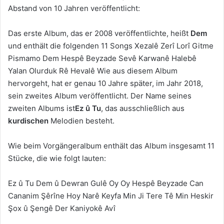
Abstand von 10 Jahren veröffentlicht:
Das erste Album, das er 2008 veröffentlichte, heißt
Dem
und enthält die folgenden 11 Songs Xezalê Zerî Lorî Gitme
Pismamo Dem Hespê Beyzade Sevê Karwanê Halebê
Yalan Olurduk Rê Hevalê Wie aus diesem Album
hervorgeht, hat er genau 10 Jahre später, im Jahr 2018,
sein zweites Album veröffentlicht. Der Name seines
zweiten Albums ist
Ez û Tu
, das ausschließlich aus
kurdischen
Melodien besteht.
Wie beim Vorgängeralbum enthält das Album insgesamt 11
Stücke, die wie folgt lauten:
Ez û Tu Dem û Dewran Gulê Oy Oy Hespê Beyzade Can
Cananim Şêrîne Hoy Narê Keyfa Min Ji Tere Tê Min Heskir
Şox û Şengê Der Kaniyokê Avî