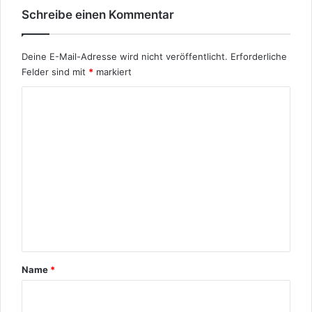
Schreibe einen Kommentar
Deine E-Mail-Adresse wird nicht veröffentlicht.
Erforderliche
Felder sind mit
*
markiert
K
o
m
m
e
n
t
a
r
Name
*
*