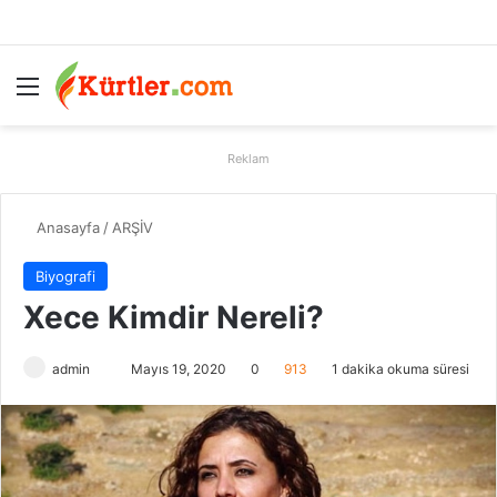
Menü
A
Reklam
Anasayfa
/
ARŞİV
Biyografi
Xece Kimdir Nereli?
admin
B
Mayıs 19, 2020
0
913
1 dakika okuma süresi
i
r
e
-