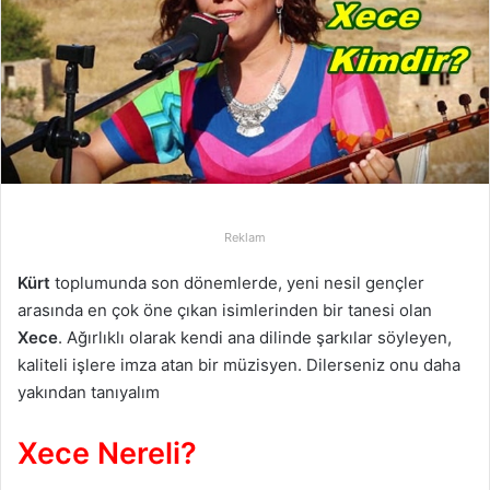
p
o
s
t
a
g
ö
n
d
Reklam
e
r
Kürt
toplumunda son dönemlerde, yeni nesil gençler
m
arasında en çok öne çıkan isimlerinden bir tanesi olan
e
Xece
. Ağırlıklı olarak kendi ana dilinde şarkılar söyleyen,
k
kaliteli işlere imza atan bir müzisyen. Dilerseniz onu daha
yakından tanıyalım
Xece Nereli?