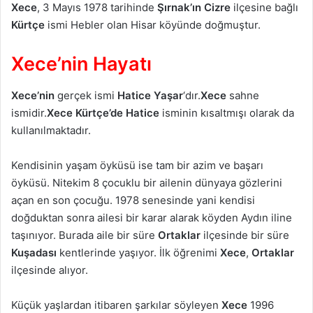
Xece
, 3 Mayıs 1978 tarihinde
Şırnak’ın
Cizre
ilçesine bağlı
Kürtçe
ismi Hebler olan Hisar köyünde doğmuştur.
Xece’nin Hayatı
Xece’nin
gerçek ismi
Hatice Yaşar
‘dır.
Xece
sahne
ismidir.
Xece
Kürtçe’de
Hatice
isminin kısaltmışı olarak da
kullanılmaktadır.
Kendisinin yaşam öyküsü ise tam bir azim ve başarı
öyküsü. Nitekim 8 çocuklu bir ailenin dünyaya gözlerini
açan en son çocuğu. 1978 senesinde yani kendisi
doğduktan sonra ailesi bir karar alarak köyden Aydın iline
taşınıyor. Burada aile bir süre
Ortaklar
ilçesinde bir süre
Kuşadası
kentlerinde yaşıyor. İlk öğrenimi
Xece
,
Ortaklar
ilçesinde alıyor.
Küçük yaşlardan itibaren şarkılar söyleyen
Xece
1996