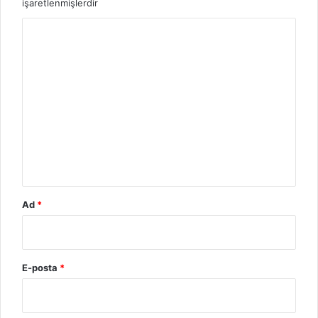
işaretlenmişlerdir
Y
o
r
u
m
*
Ad
*
E-posta
*