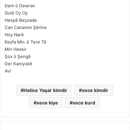
Dem û Dewran
Gulê Oy Oy
Hespê Beyzade
Can Cananim Şêrîne
Hoy Narê
Keyfa Min Ji Tere Tê
Min Heskir
Şox û Şengê
Der Kaniyokê
Avî
Hatice Yaşar kimdir
xece kimdir
xece kiye
xece kurd