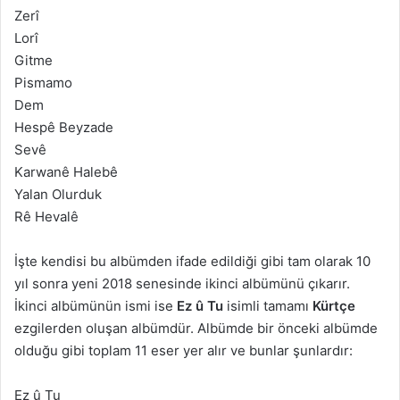
Zerî
Lorî
Gitme
Pismamo
Dem
Hespê Beyzade
Sevê
Karwanê Halebê
Yalan Olurduk
Rê Hevalê
İşte kendisi bu albümden ifade edildiği gibi tam olarak 10
yıl sonra yeni 2018 senesinde ikinci albümünü çıkarır.
İkinci albümünün ismi ise
Ez û Tu
isimli tamamı
Kürtçe
ezgilerden oluşan albümdür. Albümde bir önceki albümde
olduğu gibi toplam 11 eser yer alır ve bunlar şunlardır:
Ez û Tu