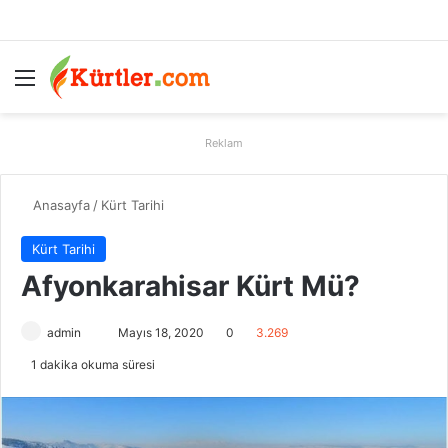
Menü
A
Reklam
Anasayfa
/
Kürt Tarihi
Kürt Tarihi
Afyonkarahisar Kürt Mü?
admin
B
Mayıs 18, 2020
0
3.269
i
1 dakika okuma süresi
r
e
-