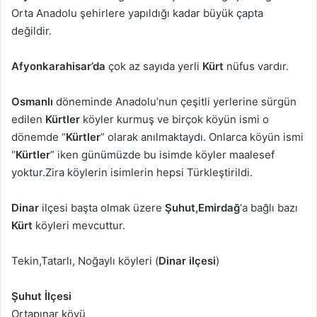
Orta Anadolu şehirlere yapıldığı kadar büyük çapta
değildir.
Afyonkarahisar’da
çok az sayıda yerli
Kürt
nüfus vardır.
Osmanlı
döneminde Anadolu’nun çeşitli yerlerine sürgün
edilen
Kürtler
köyler kurmuş ve birçok köyün ismi o
dönemde “
Kürtler
” olarak anılmaktaydı. Onlarca köyün ismi
“
Kürtler
” iken günümüzde bu isimde köyler maalesef
yoktur.Zira köylerin isimlerin hepsi Türkleştirildi.
Dinar
ilçesi başta olmak üzere
Şuhut,Emirdağ
‘a bağlı bazı
Kürt
köyleri mevcuttur.
Tekin,Tatarlı, Noğaylı köyleri (
Dinar ilçesi
)
Şuhut İlçesi
Ortapınar köyü