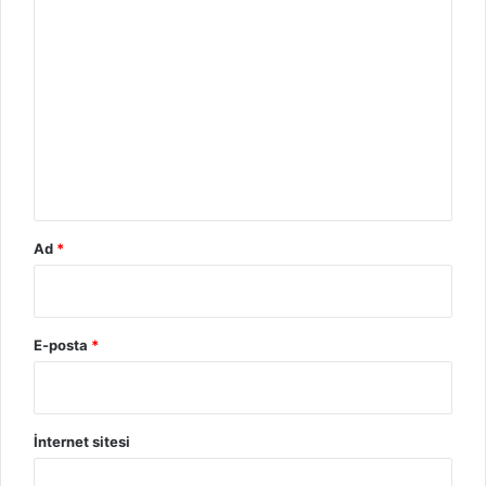
o
r
u
m
*
Ad
*
E-posta
*
İnternet sitesi