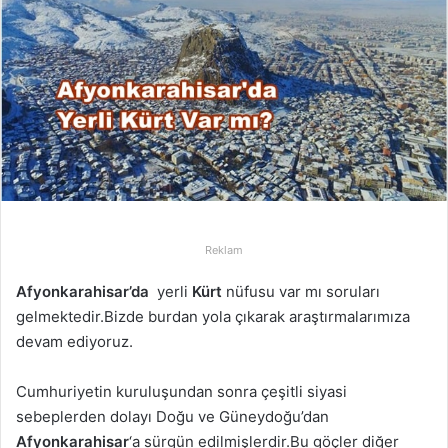
p
o
s
t
a
g
ö
n
d
e
r
Reklam
m
Afyonkarahisar’da
yerli
Kürt
nüfusu var mı soruları
e
gelmektedir.Bizde burdan yola çıkarak araştırmalarımıza
k
devam ediyoruz.
Cumhuriyetin kuruluşundan sonra çeşitli siyasi
sebeplerden dolayı Doğu ve Güneydoğu’dan
Afyonkarahisar
‘a sürgün edilmişlerdir.Bu göçler diğer