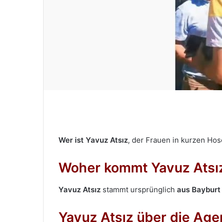
-
M
a
i
l
Wer ist Yavuz Atsız
, der Frauen in kurzen Hos
Woher kommt Yavuz Atsız
Yavuz Atsız
stammt ursprünglich
aus Bayburt
Yavuz Atsız über die Age