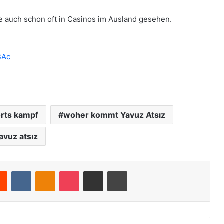
rde auch schon oft in Casinos im Ausland gesehen.
.
BAc
orts kampf
woher kommt Yavuz Atsız
avuz atsız
Reddit
VKontakte
Odnoklassniki
Pocket
Teile per E-Mail
Drucken