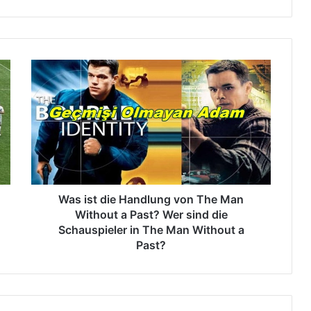
W
a
s
i
s
t
d
i
e
H
Was ist die Handlung von The Man
a
Without a Past? Wer sind die
n
Schauspieler in The Man Without a
d
Past?
l
u
n
g