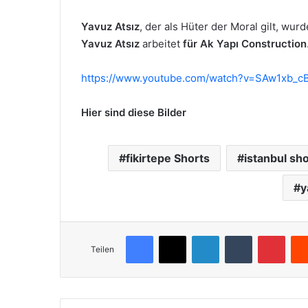
Yavuz Atsız
, der als Hüter der Moral gilt, wu
Yavuz Atsız
arbeitet
für Ak Yapı Construction
https://www.youtube.com/watch?v=SAw1xb_c
Hier sind diese Bilder
fikirtepe Shorts
istanbul sh
y
Facebook
X
LinkedIn
Tumblr
Pinterest
Teilen