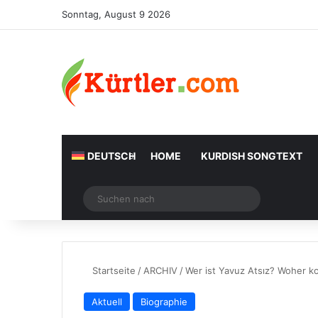
Sonntag, August 9 2026
DEUTSCH
HOME
KURDISH SONGTEXT
Zufälliger Artikel
Suchen
nach
Startseite
/
ARCHIV
/
Wer ist Yavuz Atsız? Woher k
Aktuell
Biographie