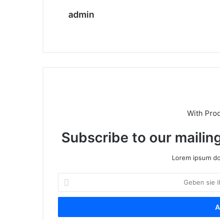
admin
We
bs
eit
e
With Pro
Subscribe to our mailing
Lorem ipsum dol
G
e
b
e
n