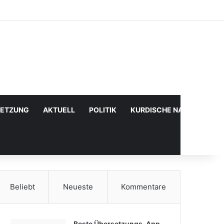
Facebook
X
YouTube
Instagram
Anmelden
Zufälliger Artikel
Sidebar
SETZUNG
AKTUELL
POLITIK
KURDISCHE NACHRICHTE
Beliebt
Neueste
Kommentare
Beste Übersetzungs-App,