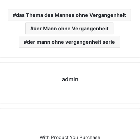
i
s
das Thema des Mannes ohne Vergangenheit
t
a
der Mann ohne Vergangenheit
n
b
der mann ohne vergangenheit serie
u
l
e
s
admin
c
o
We
r
bs
t
eit
s
e
S
i
s
With Product You Purchase