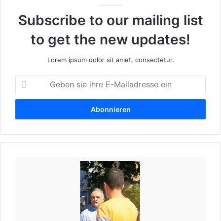
l
i
Subscribe to our mailing list
-
to get the new updates!
B
e
Lorem ipsum dolor sit amet, consectetur.
g
l
G
e
e
b
i
e
t
n
u
s
n
i
g
e
W
i
a
e
h
n
r
r
t
i
e
a
s
E
l
t
-