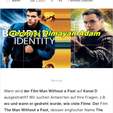
admin
S
Juli 1, 2021
0
45
1 Minute Lesezeit
e
n
d
e
u
n
s
e
i
n
e
E
-
Werbung
M
Wann wird
der Film Man Without a Past
auf
Kanal D
a
ausgestrahlt? Wir suchen Antworten auf Ihre Fragen, z.B.
i
wo und wann er gedreht wurde, wie viele Filme
.
Der
Film
l
The
Man Without a Past
, dessen englischer Name
The