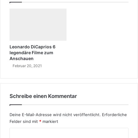
W
o
r
o
r
?
h
t
e
r
T
k
a
o
k
m
Leonardo DiCaprios 6
s
m
legendäre Filme zum
i
Anschauen
t
m
s
Februar 20, 2021
i
-
e
B
?
e
V
Schreibe einen Kommentar
g
o
l
n
w
e
Deine E-Mail-Adresse wird nicht veröffentlicht.
Erforderliche
e
i
Felder sind mit
*
markiert
m
t
w
K
u
u