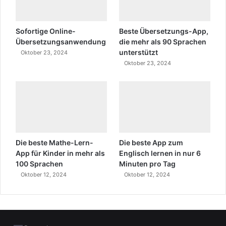
z
u
Sofortige Online-
Beste Übersetzungs-App,
e
Übersetzungsanwendung
die mehr als 90 Sprachen
s
unterstützt
Oktober 23, 2024
c
Oktober 23, 2024
o
r
t
k
a
d
Die beste Mathe-Lern-
Die beste App zum
i
App für Kinder in mehr als
Englisch lernen in nur 6
k
100 Sprachen
Minuten pro Tag
o
Oktober 12, 2024
Oktober 12, 2024
y
e
s
c