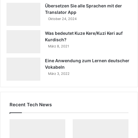
r
Übersetzen Sie alle Sprachen mit der
Translator App
s
Oktober 24, 2024
a
e
Was bedeutet Kuze Kere/Kuzi Keri auf
s
Kurdisch?
c
März 8, 2021
o
r
Eine Anwendung zum Lernen deutscher
t
Vokabeln
März 3, 2022
s
b
e
y
Recent Tech News
l
i
k
d
u