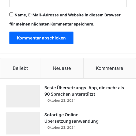
u
n
Name, E-Mail-Adresse und Website in diesem Browser
g
für meinen nächsten Kommentar speichern.
a
v
c
i
l
a
Beliebt
Neueste
Kommentare
r
e
Beste Übersetzungs-App, die mehr als
s
90 Sprachen unterstützt
c
Oktober 23, 2024
o
r
Sofortige Online-
t
Übersetzungsanwendung
b
Oktober 23, 2024
u