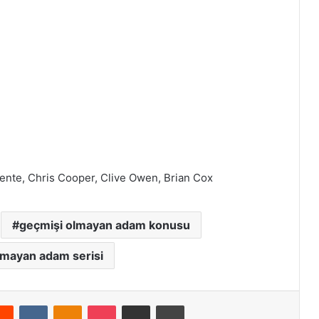
nte, Chris Cooper, Clive Owen, Brian Cox
geçmişi olmayan adam konusu
lmayan adam serisi
Reddit
VKontakte
Odnoklassniki
Pocket
E-Posta ile paylaş
Yazdır