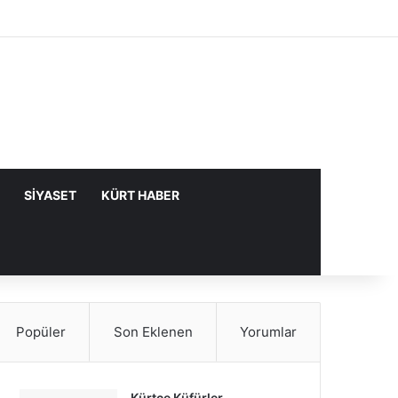
Facebook
X
YouTube
Instagram
Kayıt Ol
Rastgele Makale
Kenar Bölme
SIYASET
KÜRT HABER
Popüler
Son Eklenen
Yorumlar
Kürtçe Küfürler