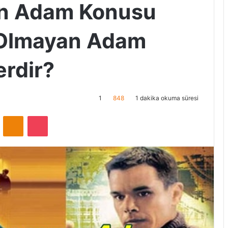
an Adam Konusu
 Olmayan Adam
erdir?
1
848
1 dakika okuma süresi
ontakte
Odnoklassniki
Pocket