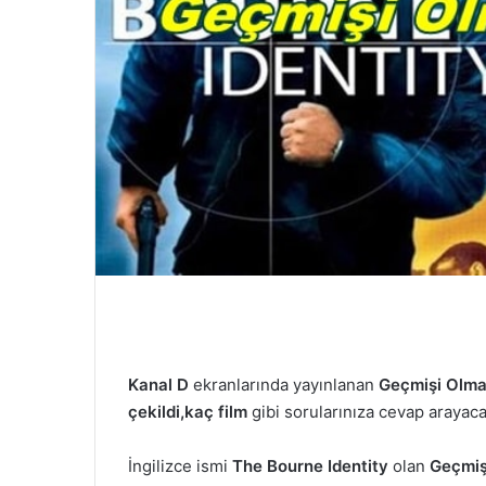
ö
n
d
e
r
m
e
k
Kanal D
ekranlarında yayınlanan
Geçmişi Olm
çekildi,kaç film
gibi sorularınıza cevap arayaca
İngilizce ismi
The Bourne Identity
olan
Geçmiş