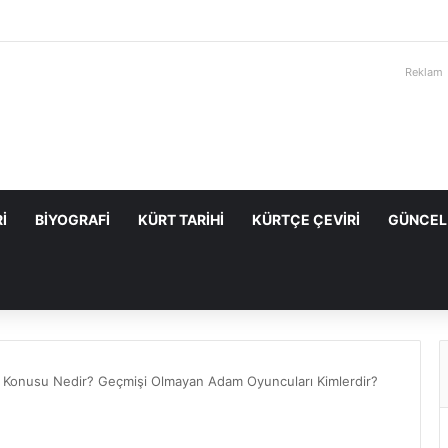
Reklam
I
BIYOGRAFI
KÜRT TARIHI
KÜRTÇE ÇEVIRI
GÜNCEL
Konusu Nedir? Geçmişi Olmayan Adam Oyuncuları Kimlerdir?