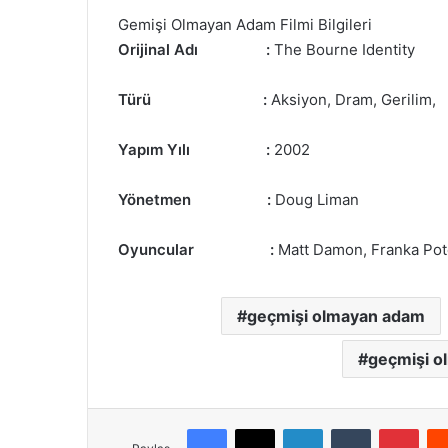
Gemişi Olmayan Adam Filmi Bilgileri
Orijinal Adı :
The Bourne Identity
Türü :
Aksiyon, Dram, Gerilim,
Yapım Yılı :
2002
Yönetmen :
Doug Liman
Oyuncular :
Matt Damon, Franka Pote
i
s
geçmişi olmayan adam
t
a
geçmişi o
n
b
u
Facebook
X
LinkedIn
Tumblr
Pinterest