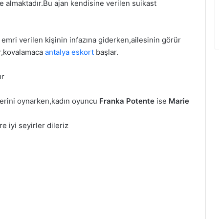
e almaktadır.Bu ajan kendisine verilen suikast
mri verilen kişinin infazına giderken,ailesinin görür
ir,kovalamaca
antalya eskort
başlar.
ır
erini oynarken,kadın oyuncu
Franka Potente
ise
Marie
 iyi seyirler dileriz