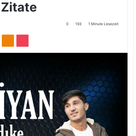
Zitate
0
193
1 Minute Lesezeit
ontakte
Odnoklassniki
Pocket