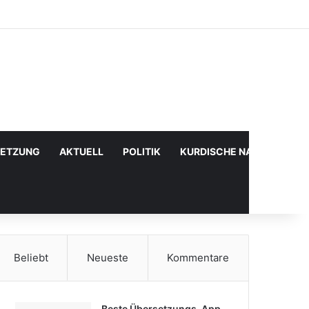
Facebook
X
YouTube
Instagram
Anmelden
Zufälliger Artikel
Sidebar
SETZUNG
AKTUELL
POLITIK
KURDISCHE NACHRICHTE
Beliebt
Neueste
Kommentare
Beste Übersetzungs-App,