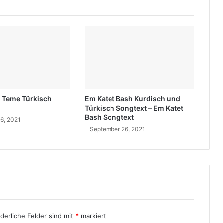
e
S
o
n
g
t
e
x
t
e Teme Türkisch
Em Katet Bash Kurdisch und
T
Türkisch Songtext – Em Katet
ü
Bash Songtext
6, 2021
r
September 26, 2021
k
i
s
c
h
rderliche Felder sind mit
*
markiert