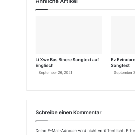
Ähnliche Artikel
u
e
n
i
d
n
w
o
h
e
r
k
Li Xwe Bas Binere Songtext auf
Ez Evindar
o
Englisch
Songtext
m
September 26, 2021
September 2
m
t
e
r
?
Schreibe einen Kommentar
Deine E-Mail-Adresse wird nicht veröffentlicht.
Erfo