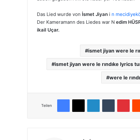
Das Lied wurde von
İsmet Jiyan
i
n mecidiyek
Der Kameramann des Liedes war N
edim HÜSR
ikail Uçar.
ismet jiyan were le 
ismet jiyan were le rındıke lyrics tu
were le rınd
Facebook
X
LinkedIn
Tumblr
Pinterest
Teilen