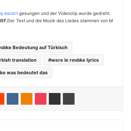
öy escort
gesungen und der Videoclip wurde gedreht.
EF.
Der Text und die Musik des Liedes stammen von M
rındıke Bedeutung auf Türkisch
rkish translation
were le rındıke lyrics
ıke was bedeutet das
Reddit
VKontakte
Odnoklassniki
Pocket
Teile per E-Mail
Drucken