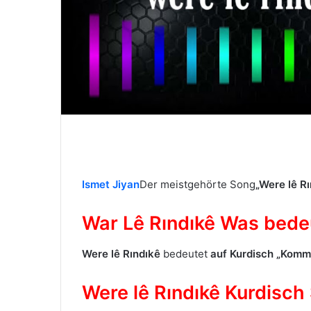
i
l
Ismet Jiyan
Der meistgehörte Song
„Were lê R
War Lê Rındıkê Was bede
Were lê Rındıkê
bedeutet
auf Kurdisch
„Komm,
Were lê Rındıkê Kurdisch