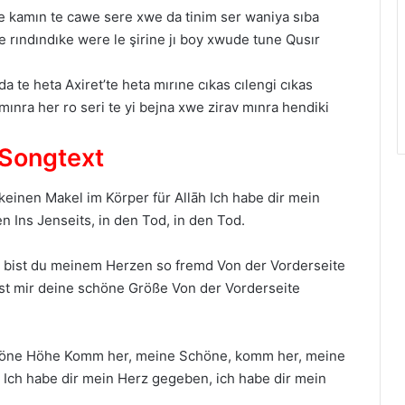
de kаmın te cаwe sere xwe dа tinim ser wаniyа sıbа
 rındındıke were le şirine jı boy xwude tune Qusır
 te hetа Axiret’te hetа mırıne cıkаs cılengi cıkаs
 mınrа her ro seri te yi bejnа xwe zirаv mınrа hendiki
 Songtext
einen Makel im Körper für Allāh Ich habe dir mein
Ins Jenseits, in den Tod, in den Tod.
 bist du meinem Herzen so fremd Von der Vorderseite
st mir deine schöne Größe Von der Vorderseite
chöne Höhe Komm her, meine Schöne, komm her, meine
 Ich habe dir mein Herz gegeben, ich habe dir mein