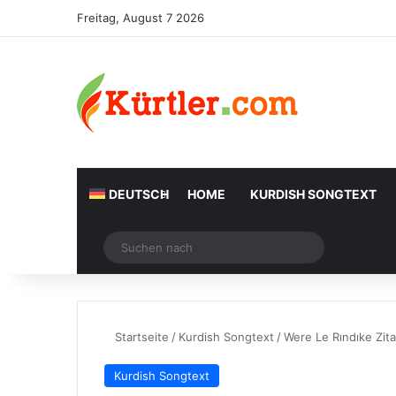
Freitag, August 7 2026
DEUTSCH
HOME
KURDISH SONGTEXT
Zufälliger Artikel
Suchen
nach
Startseite
/
Kurdish Songtext
/
Were Le Rındıke Zit
Kurdish Songtext