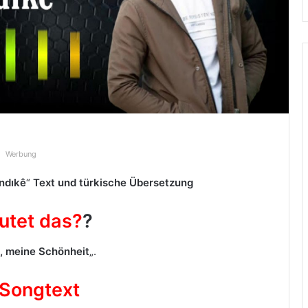
Werbung
ındıkê
“
Text und türkische Übersetzung
utet das?
?
 meine Schönheit
„.
 Songtext