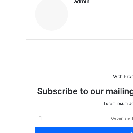
admin
We
bs
eit
e
With Pro
Subscribe to our mailing
Lorem ipsum dol
G
e
b