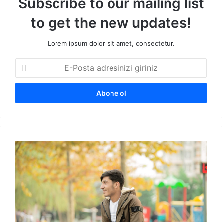
Subscribe to our mailing list
to get the new updates!
Lorem ipsum dolor sit amet, consectetur.
E
-
P
o
s
t
a
a
İ
d
s
r
m
e
e
s
t
i
J
n
i
i
y
z