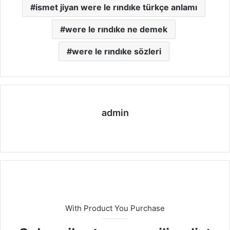
ismet jiyan were le rındıke türkçe anlamı
were le rındıke ne demek
were le rındıke sözleri
admin
We
b
sit
esi
With Product You Purchase