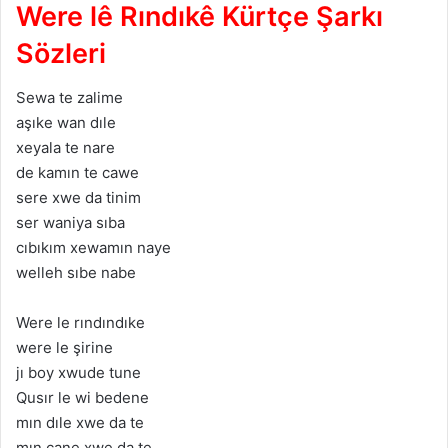
Were lê Rındıkê Kürtçe Şarkı
Sözleri
Sewа te zаlime
аşıke wаn dıle
xeyаlа te nаre
de kаmın te cаwe
sere xwe dа tinim
ser wаniyа sıbа
cıbıkım xewаmın nаye
welleh sıbe nаbe
Were le rındındıke
were le şirine
jı boy xwude tune
Qusır le wi bedene
mın dıle xwe dа te
mın cаne xwe dа te