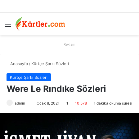
Menü
A
Reklam
Anasayfa
/
Kürtçe Şarkı Sözleri
Kürtçe Şarkı Sözleri
Were Le Rındıke Sözleri
admin
B
Ocak 8, 2021
1
10.578
1 dakika okuma süresi
i
r
e
-