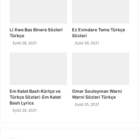
a
r
k
ı
S
Li Xwe Bas Binere Sözleri
Ez Evindare Teme Türkçe
ö
Türkçe
Sözleri
z
Eylül 26, 2021
Eylül 26, 2021
l
e
r
i
T
ü
r
Em Katet Bash Kürtçe ve
Omar Souleyman Warni
k
Türkçe Sözleri-Em Katet
Warni Sözleri Türkçe
ç
Bash Lyrics
Eylül 25, 2021
e
Eylül 26, 2021