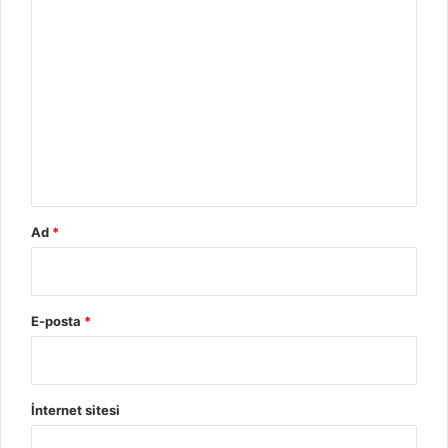
o
r
u
m
*
Ad
*
E-posta
*
İnternet sitesi