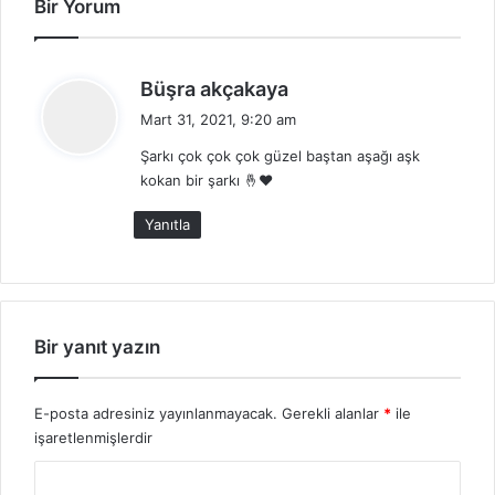
Bir Yorum
d
Büşra akçakaya
e
Mart 31, 2021, 9:20 am
d
Şarkı çok çok çok güzel baştan aşağı aşk
i
kokan bir şarkı 🤞❤
k
i
Yanıtla
:
Bir yanıt yazın
E-posta adresiniz yayınlanmayacak.
Gerekli alanlar
*
ile
işaretlenmişlerdir
Y