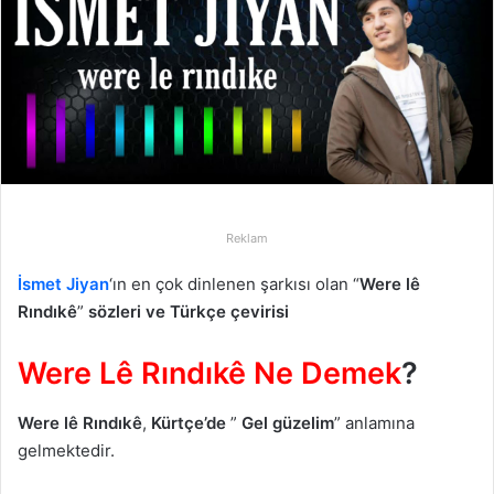
p
o
s
t
a
g
ö
n
d
Reklam
e
r
İsmet Jiyan
‘ın en çok dinlenen şarkısı olan “
Were lê
m
Rındıkê
”
sözleri ve Türkçe çevirisi
e
k
Were Lê Rındıkê Ne Demek
?
Were lê Rındıkê
,
Kürtçe’de
”
Gel güzelim
” anlamına
gelmektedir.