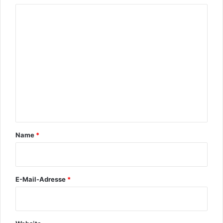
K
o
m
m
e
n
t
a
r
Name
*
*
E-Mail-Adresse
*