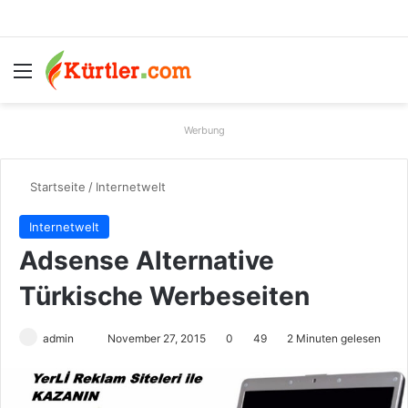
Menü
S
Werbung
Startseite
/
Internetwelt
Internetwelt
Adsense Alternative
Türkische Werbeseiten
admin
S
November 27, 2015
0
49
2 Minuten gelesen
e
n
d