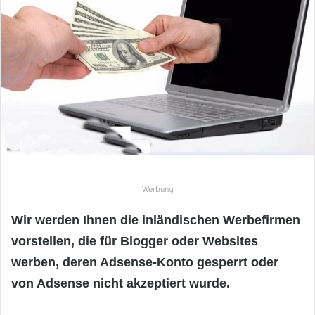
e
u
n
s
e
i
n
e
E
-
M
Werbung
a
i
Wir werden Ihnen die inländischen Werbefirmen
l
vorstellen, die für Blogger oder Websites
werben, deren Adsense-Konto gesperrt oder
von Adsense nicht akzeptiert wurde.