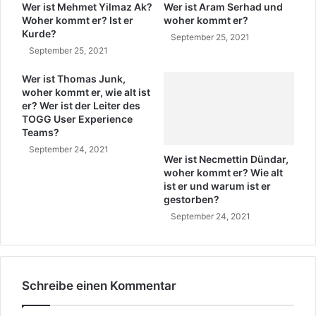
a
Wer ist Mehmet Yilmaz Ak?
Wer ist Aram Serhad und
?
Woher kommt er? Ist er
woher kommt er?
Kurde?
C
September 25, 2021
ü
September 25, 2021
n
e
Wer ist Thomas Junk,
woher kommt er, wie alt ist
y
er? Wer ist der Leiter des
t
TOGG User Experience
A
Teams?
k
September 24, 2021
y
Wer ist Necmettin Dündar,
o
woher kommt er? Wie alt
l
ist er und warum ist er
B
gestorben?
i
September 24, 2021
l
d
e
r
Schreibe einen Kommentar