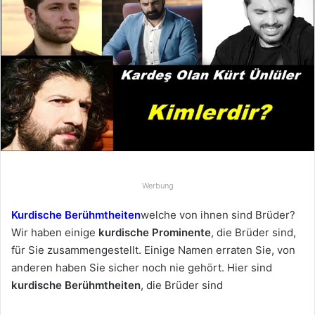
e
u
n
s
e
i
n
e
E
-
M
Werbung
a
Kurdische Berühmtheiten
welche von ihnen sind Brüder?
i
Wir haben einige
kurdische Prominente
, die Brüder sind,
l
für Sie zusammengestellt. Einige Namen erraten Sie, von
anderen haben Sie sicher noch nie gehört. Hier sind
kurdische Berühmtheiten
, die Brüder sind