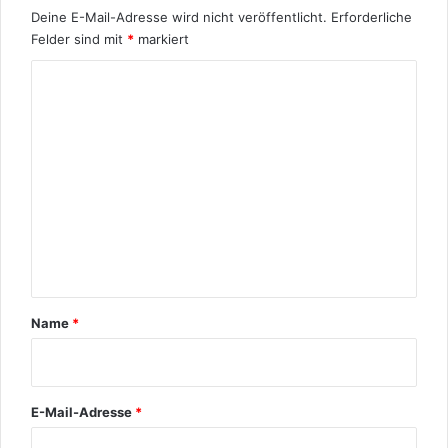
Deine E-Mail-Adresse wird nicht veröffentlicht.
Erforderliche
Felder sind mit
*
markiert
K
o
m
m
e
n
t
a
r
Name
*
*
E-Mail-Adresse
*