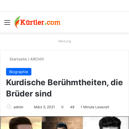
Menü
S
Werbung
Startseite
/
ARCHIV
Biographie
Kurdische Berühmtheiten, die
Brüder sind
admin
S
März 5, 2021
0
48
1 Minute Lesezeit
e
n
d