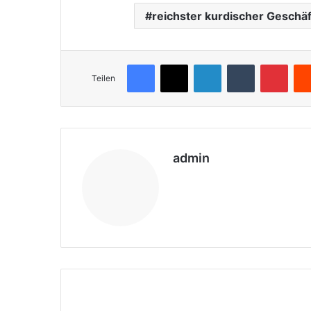
reichster kurdischer Geschä
Facebook
X
LinkedIn
Tumblr
Pinterest
Teilen
admin
We
bs
eit
e