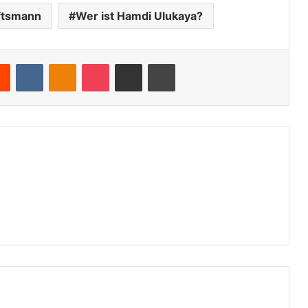
ftsmann
Wer ist Hamdi Ulukaya?
Reddit
VKontakte
Odnoklassniki
Pocket
Teile per E-Mail
Drucken