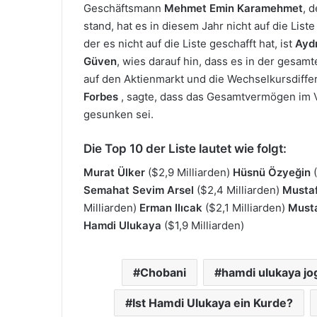
Geschäftsmann
Mehmet Emin Karamehmet
, 
stand, hat es in diesem Jahr nicht auf die List
der es nicht auf die Liste geschafft hat, ist
Ayd
Güven
, wies darauf hin, dass es in der gesam
auf den Aktienmarkt und die Wechselkursdiffe
Forbes
, sagte, dass das Gesamtvermögen im Ve
gesunken sei.
Die Top 10 der Liste lautet wie folgt:
Murat Ülker
($2,9 Milliarden)
Hüsnü Özyeğin
(
Semahat Sevim Arsel
($2,4 Milliarden)
Musta
Milliarden)
Erman Ilıcak
($2,1 Milliarden)
Must
Hamdi Ulukaya
($1,9 Milliarden)
Chobani
hamdi ulukaya jo
Ist Hamdi Ulukaya ein Kurde?