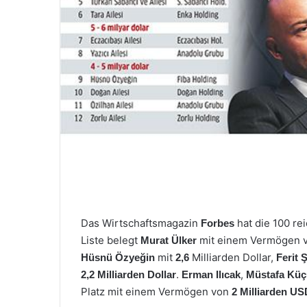
M
a
i
l
Das Wirtschaftsmagazin
hat die 100 r
Forbes
Liste belegt
mit einem Vermögen 
Murat Ülker
mit
Milliarden Dollar,
Hüsnü Özyeğin
2,6
Ferit 
.
,
2,2 Milliarden Dollar
Erman Ilıcak
Müstafa Küç
Platz mit einem Vermögen von
2 Milliarden U