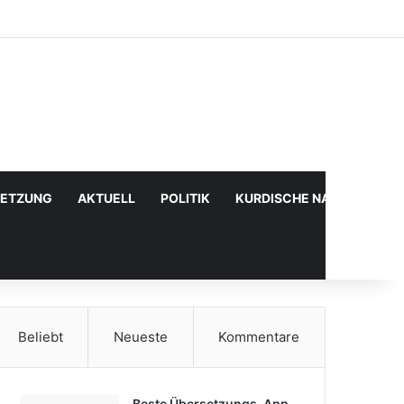
Facebook
X
YouTube
Instagram
Anmelden
Zufälliger Artikel
Sidebar
SETZUNG
AKTUELL
POLITIK
KURDISCHE NACHRICHTE
Beliebt
Neueste
Kommentare
Beste Übersetzungs-App,