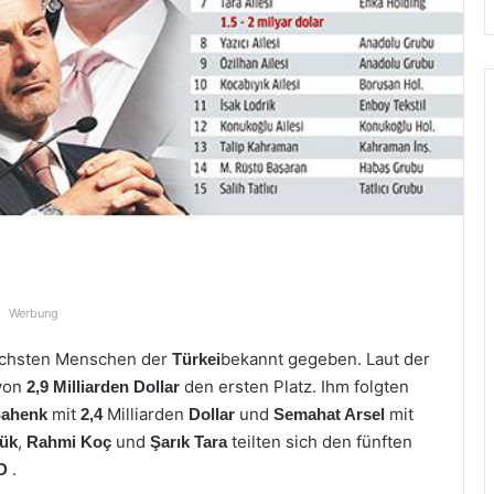
Werbung
eichsten Menschen der
bekannt gegeben. Laut der
Türkei
von
den ersten Platz. Ihm folgten
2,9 Milliarden Dollar
mit
Milliarden
und
mit
Şahenk
2,4
Dollar
Semahat Arsel
,
und
teilten sich den fünften
ük
Rahmi Koç
Şarık Tara
.
SD