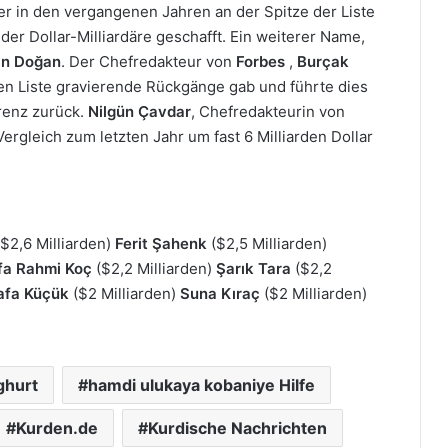
der in den vergangenen Jahren an der Spitze der Liste
e der Dollar-Milliardäre geschafft. Ein weiterer Name,
ın Doğan
. Der Chefredakteur von
Forbes
,
Burçak
ten Liste gravierende Rückgänge gab und führte dies
renz zurück.
Nilgün Çavdar
, Chefredakteurin von
rgleich zum letzten Jahr um fast 6 Milliarden Dollar
$2,6 Milliarden)
Ferit Şahenk
($2,5 Milliarden)
fa Rahmi Koç
($2,2 Milliarden)
Şarık Tara
($2,2
afa Küçük
($2 Milliarden)
Suna Kıraç
($2 Milliarden)
ghurt
hamdi ulukaya kobaniye Hilfe
Kurden.de
Kurdische Nachrichten