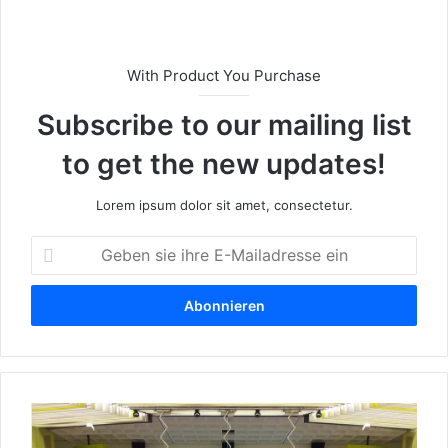
With Product You Purchase
Subscribe to our mailing list
to get the new updates!
Lorem ipsum dolor sit amet, consectetur.
G
e
b
e
n
s
i
e
S
i
t
h