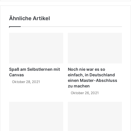
v
e
e
s
r
i
Ähnliche Artikel
s
c
i
h
t
u
ä
n
t
d
e
I
n
h
r
e
Spaß am Selbstlernen mit
Noch nie war es so
F
Canvas
einfach, in Deutschland
einen Master-Abschluss
ä
Oktober 28, 2021
zu machen
h
i
Oktober 26, 2021
g
k
e
i
t
e