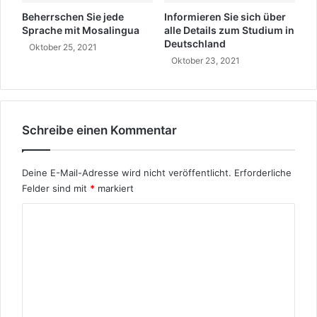
n
Beherrschen Sie jede
Informieren Sie sich über
m
Sprache mit Mosalingua
alle Details zum Studium in
i
Deutschland
Oktober 25, 2021
t
Oktober 23, 2021
A
l
i
s
Schreibe einen Kommentar
o
n
Deine E-Mail-Adresse wird nicht veröffentlicht.
Erforderliche
Felder sind mit
*
markiert
K
o
m
m
e