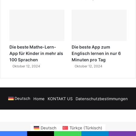
Die beste Mathe-Lern-
Die beste App zum
App für Kinder in mehr als
Englisch lernen in nur 6
100 Sprachen
Minuten pro Tag
Oktober 12, 2024
Oktober 12, 2024
Deutsch
Home
KONTAKT US
Datenschutzbestimmungen
://www.salonyjardinlospinos.com/
https://ocean.lighthousesuitesinn.co
Deutsch
Türkçe
(
Türkisch
)