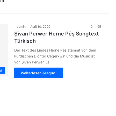
admin
April 10, 2020
0
95
Şivan Perwer Herne Pêş Songtext
Türkisch
Der Text des Liedes Herne Péş stammt von dem
kurdischen Dichter Cegerxwîn und die Musik ist
von Şivan Perwer. Es…
xt
Weiterlesen &raquo;