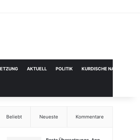
Facebook
X
YouTube
Instagram
Anmelden
Zufälliger Artikel
Sidebar
SETZUNG
AKTUELL
POLITIK
KURDISCHE NACHRICHTE
Beliebt
Neueste
Kommentare
Beste Übersetzungs-App,