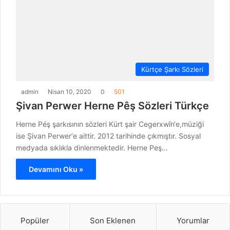
Kürtçe Şarkı Sözleri
admin
Nisan 10, 2020
0
501
Şivan Perwer Herne Pêş Sözleri Türkçe
Herne Péş şarkısının sözleri Kürt şair Cegerxwîn‘e,müziği
ise Şivan Perwer‘e aittir. 2012 tarihinde çıkmıştır. Sosyal
medyada sıklıkla dinlenmektedir. Herne Peş…
Devamını Oku »
Popüler
Son Eklenen
Yorumlar