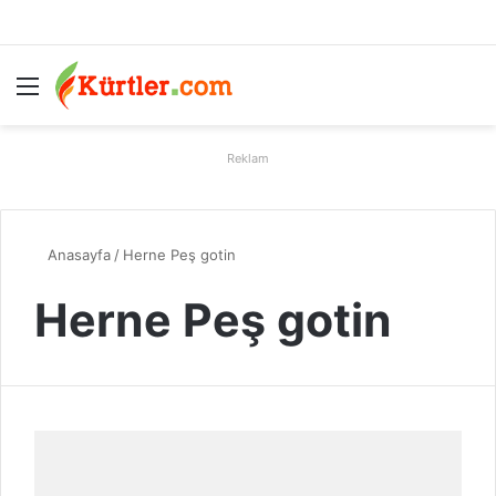
Menü
A
Reklam
Anasayfa
/
Herne Peş gotin
Herne Peş gotin