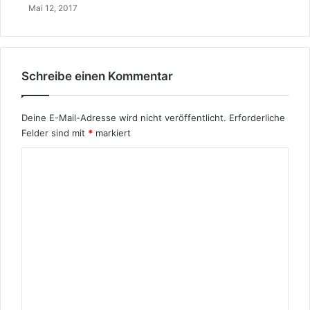
D
Mai 12, 2017
a
l
k
u
Schreibe einen Kommentar
r
d
Deine E-Mail-Adresse wird nicht veröffentlicht.
Erforderliche
Felder sind mit
*
markiert
K
o
m
m
e
n
t
a