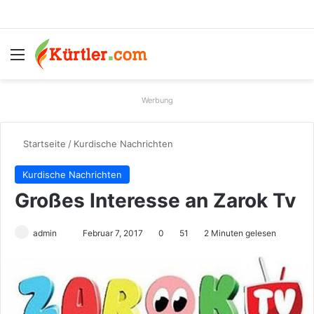
Menü
S
Werbung
Startseite
/
Kurdische Nachrichten
Kurdische Nachrichten
Großes Interesse an Zarok Tv
admin
S
Februar 7, 2017
0
51
2 Minuten gelesen
e
n
d
e