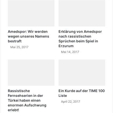
r
c
A
h
l
e
i
n
ş
F
a
u
Amedspor: Wir werden
Erklärung von Amedspor
n
ß
wegen unseres Namens
nach rassistischen
bestraft
Sprüchen beim Spiel in
b
Erzurum
a
Mai 25, 2017
l
Mai 14, 2017
l
m
a
n
n
s
c
Rassistische
Ein Kurde auf der TIME 100
h
Fernsehserien in der
Liste
a
Türkei haben einen
April 22, 2017
f
enormen Aufschwung
erlebt!
t