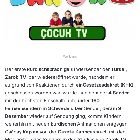
u
n
s
e
i
n
e
E
Werbung
-
Der erste
kurdischsprachige
Kindersender der
Türkei
,
M
a
Zarok
TV
, der wiedereröffnet wurde, nachdem er
i
aufgrund von Reaktionen durch
ein
Gesetzesdekret (KHK
)
l
geschlossen worden war, wurde zu einem der
4 Sender
mit der höchsten Einschaltquote
unter 160
Fernsehsendern
in
Schweden
. Der
Sender, der
am 9.
Dezember
wieder auf Sendung ging, kommt Kindern
weiterhin mit neuen
kurdischen
Animationen entgegen.
Çağdaş
Kaplan
von der
Gazete Karınca
sprach mit den
Mitarbeitern des Senders in den Studios von
Zarok TV
.