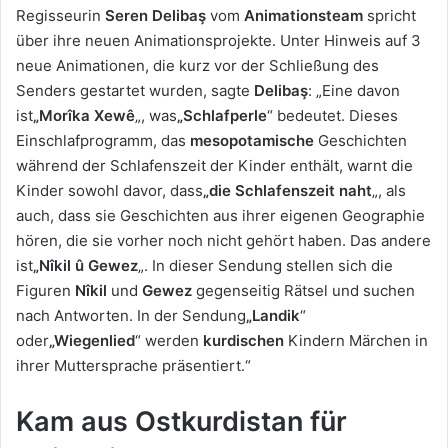
Regisseurin
Seren Delibaş
vom
Animationsteam
spricht
über ihre neuen Animationsprojekte. Unter Hinweis auf 3
neue Animationen, die kurz vor der Schließung des
Senders gestartet wurden, sagte
Delibaş
: „Eine davon
ist
„Morîka Xewê
„, was
„Schlafperle
“ bedeutet. Dieses
Einschlafprogramm, das
mesopotamische
Geschichten
während der Schlafenszeit der Kinder enthält, warnt die
Kinder sowohl davor, dass
„die Schlafenszeit naht
„, als
auch, dass sie Geschichten aus ihrer eigenen Geographie
hören, die sie vorher noch nicht gehört haben. Das andere
ist
„Nîkil û Gewez
„. In dieser Sendung stellen sich die
Figuren
Nîkil
und
Gewez
gegenseitig Rätsel und suchen
nach Antworten. In der Sendung
„Landik
“
oder
„Wiegenlied
“ werden
kurdischen
Kindern Märchen in
ihrer Muttersprache präsentiert.“
Kam aus Ostkurdistan für