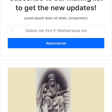
to get the new updates!
Lorem ipsum dolor sit amet, consectetur.
G
e
b
e
n
s
i
e
E
i
I
h
N
r
K
e
U
E
R
-
D
M
I
a
S