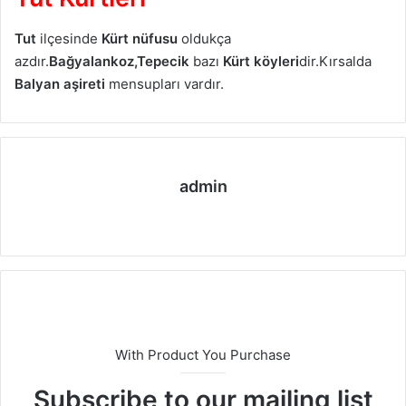
Tut
ilçesinde
Kürt nüfusu
oldukça
azdır.
Bağyalankoz,Tepecik
bazı
Kürt köyleri
dir.Kırsalda
Balyan aşireti
mensupları vardır.
admin
We
b
sit
esi
With Product You Purchase
Subscribe to our mailing list