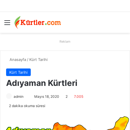
Menü
A
Reklam
Anasayfa
/
Kürt Tarihi
Kürt Tarihi
Adıyaman Kürtleri
admin
B
Mayıs 18, 2020
2
7.005
i
2 dakika okuma süresi
r
e
-