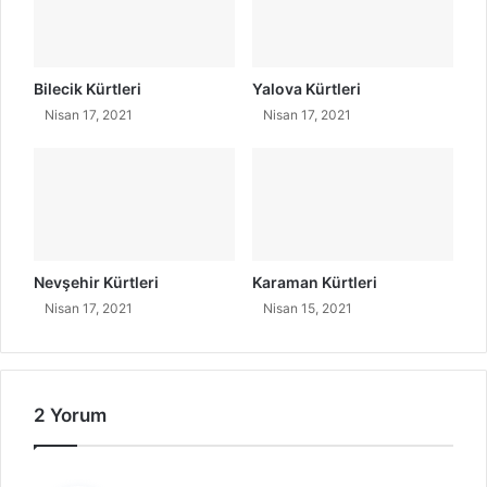
ü
r
k
ç
Bilecik Kürtleri
Yalova Kürtleri
e
Nisan 17, 2021
Nisan 17, 2021
A
n
l
a
m
ı
Nevşehir Kürtleri
Karaman Kürtleri
Nisan 17, 2021
Nisan 15, 2021
2 Yorum