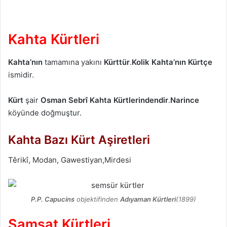
Kahta Kürtleri
Kahta’nın
tamamına yakını
Kürttür
.
Kolik
Kahta’nın
Kürtçe
ismidir.
Kürt
şair
Osman Sebrî
Kahta Kürtlerindendir
.
Narince
köyünde doğmuştur.
Kahta Bazı Kürt Aşiretleri
Têrikî, Modan, Gawestiyan,Mirdesi
P.P. Capucins
objektifinden
Adıyaman Kürtleri
(1899)
Samsat Kürtleri