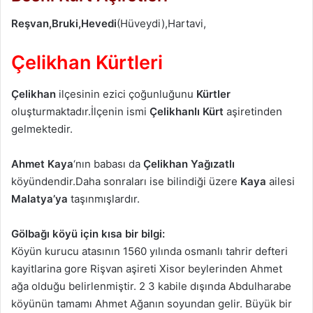
Reşvan,Bruki,Hevedi
(Hüveydi),Hartavi,
Çelikhan Kürtleri
Çelikhan
ilçesinin ezici çoğunluğunu
Kürtler
oluşturmaktadır.İlçenin ismi
Çelikhanlı
Kürt
aşiretinden
gelmektedir.
Ahmet Kaya
‘nın babası da
Çelikhan
Yağızatlı
köyündendir.Daha sonraları ise bilindiği üzere
Kaya
ailesi
Malatya’ya
taşınmışlardır.
Gölbağı köyü için kısa bir bilgi:
Köyün kurucu atasının 1560 yılında osmanlı tahrir defteri
kayitlarina gore Rişvan aşireti Xisor beylerinden Ahmet
ağa olduğu belirlenmiştir. 2 3 kabile dışında Abdulharabe
köyünün tamamı Ahmet Ağanın soyundan gelir. Büyük bir