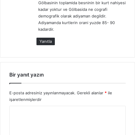
Gölbasinin toplamida besninin bir kurt nahiyesi
kadar yoktur ve Gölbasida ne cografi
demografik olarak adiyaman degildir.
Adiyamanda kurtlerin orani yuzde 85- 90
kadardir.
Yanıtla
Bir yanıt yazın
E-posta adresiniz yayınlanmayacak.
Gerekli alanlar
*
ile
işaretlenmişlerdir
Y
o
r