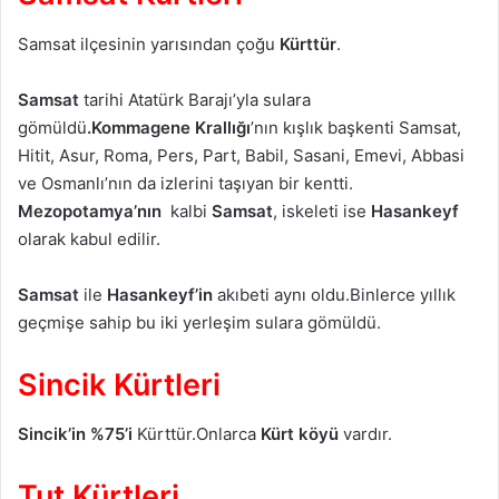
Samsat ilçesinin yarısından çoğu
Kürttür
.
Samsat
tarihi Atatürk Barajı’yla sulara
gömüldü
.Kommagene Krallığı
’nın kışlık başkenti Samsat,
Hitit, Asur, Roma, Pers, Part, Babil, Sasani, Emevi, Abbasi
ve Osmanlı’nın da izlerini taşıyan bir kentti.
Mezopotamya’nın
kalbi
Samsat
, iskeleti ise
Hasankeyf
olarak kabul edilir.
Samsat
ile
Hasankeyf’in
akıbeti aynı oldu.Binlerce yıllık
geçmişe sahip bu iki yerleşim sulara gömüldü.
Sincik Kürtleri
Sincik’in
%75’i
Kürttür.Onlarca
Kürt
köyü
vardır.
Tut Kürtleri