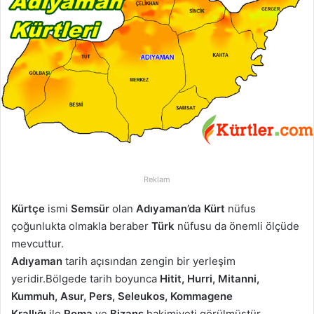
p
o
s
t
a
g
ö
n
d
e
r
Reklam
m
e
Kürtçe
ismi
Semsür
olan
Adıyaman’da
Kürt
nüfus
k
çoğunlukta olmakla beraber
Türk
nüfusu da önemli ölçüde
mevcuttur.
Adıyaman
tarih açısından zengin bir yerleşim
yeridir.Bölgede tarih boyunca
Hitit, Hurri, Mitanni,
Kummuh, Asur, Pers, Seleukos, Kommagene
Krallığı
ile
Roma
ve
Bizans
hakimiyeti görülmüştür.