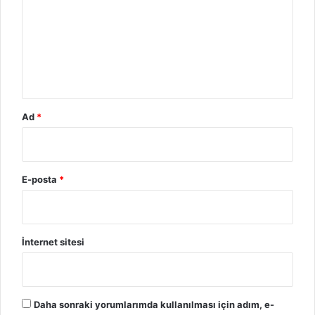
u
m
*
Ad
*
E-posta
*
İnternet sitesi
Daha sonraki yorumlarımda kullanılması için adım, e-