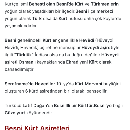
Kürtçe ismi
Beheştî olan Besni’de
Kürt
ve
Türkmenlerin
yoğun olarak yaşadıkları bir ilçedir.
Besni
ilçe merkezi
yoğun olarak
Türk
olsa da,
Kürt
nüfusu daha çok köylerde
yaşamaktadırlar.
Besni
genelindeki
Kürtler
genellikle
Hevêdi
(Hüveydî,
Hevîdi, Hevedik) aşiretine mensuplar.
Hüveydi aşireti
yle
ilgili “
Türklük
” İddiası olsa da bu doğru değildir.
Hüveydi
aşireti
Osmanlı
kaynaklarında
Ekrad
yani
Kürt
olarak
bahsedilmiştir.
Şerefname’de Hevediler
10. yy’da
Kürt Mervani
beyliğini
oluşturan 6 kürd aşiretinden biri olarak bahsedilir.
Türkücü
Latif Doğan
‘da
Besnillli
bir
Kürttür
.
Besni’ye
bağlı
Güzelyurt
köyündendir.
Besni Kürt Aşiretleri