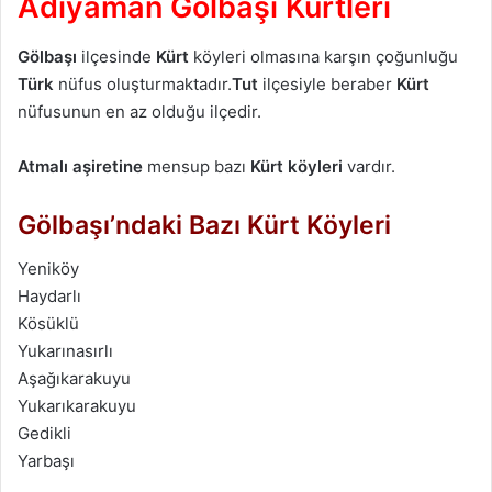
Adıyaman Gölbaşı Kürtleri
Gölbaşı
ilçesinde
Kürt
köyleri olmasına karşın çoğunluğu
Türk
nüfus oluşturmaktadır.
Tut
ilçesiyle beraber
Kürt
nüfusunun en az olduğu ilçedir.
Atmalı aşiretine
mensup bazı
Kürt köyleri
vardır.
Gölbaşı’ndaki Bazı Kürt Köyleri
Yeniköy
Haydarlı
Kösüklü
Yukarınasırlı
Aşağıkarakuyu
Yukarıkarakuyu
Gedikli
Yarbaşı