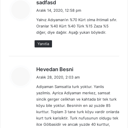
d
sadfasd
e
Aralık 14, 2020, 12:58 pm
d
Yalnız Adıyaman’ın %70 Kürt olma ihtimali sıfır.
i
Oranlar %40 Kürt %40 Türk %15 Zaza %5
k
diğer, diye dağılır. Aşağı yukarı böyledir.
i
:
Yanıtla
d
Hevedan Besni
e
Aralık 28, 2020, 2:03 am
d
Adiyaman Samsatta turk yoktur. Yanlis
i
yazilmis. Ayrica Adiyaman merkez, samsat
k
sincik gerger celikhan ve kahtada bir tek turk
i
köyu bile yoktur. Besninin en az yuzde 85
:
kurttur. Toplam 3 tane turk köyu vardir onlarda
kurt turk karisiktir. Turk nufusunun oldugu tek
ilce Gölbasidir ve ancak yuzde 40 kurttur,