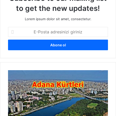
to get the new updates!
Lorem ipsum dolor sit amet, consectetur.
E
-
P
o
s
t
a
a
A
d
d
r
a
e
n
s
a
i
K
n
ü
i
r
z