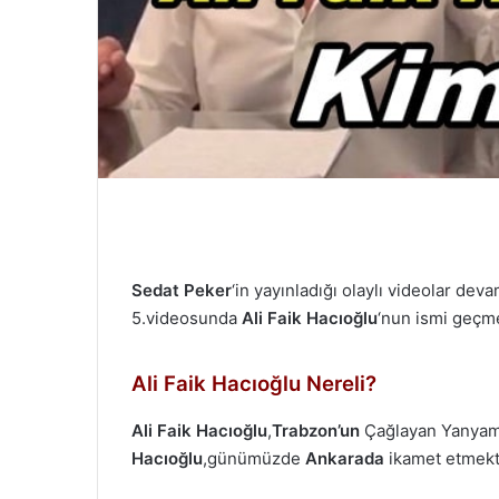
m
e
k
Sedat Peker
‘in yayınladığı olaylı videolar dev
5.videosunda
Ali Faik Hacıoğlu
‘nun ismi geçm
Ali Faik Hacıoğlu Nereli?
Ali Faik Hacıoğlu
,
Trabzon’un
Çağlayan Yanyam
Hacıoğlu
,günümüzde
Ankarada
ikamet etmekt