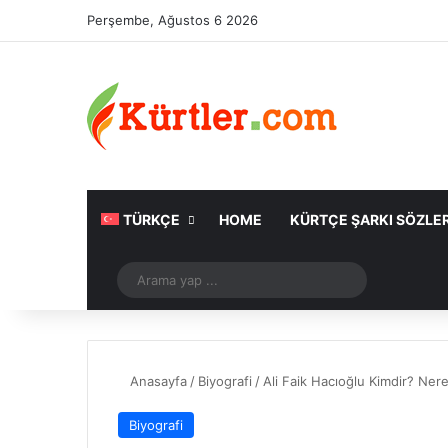
Perşembe, Ağustos 6 2026
TÜRKÇE
HOME
KÜRTÇE ŞARKI SÖZLER
Rastgele Makale
Arama
yap
...
Anasayfa
/
Biyografi
/
Ali Faik Hacıoğlu Kimdir? Nere
Biyografi