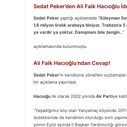
Sedat Peker’den Ali Faik Hacıoğlu İd
Sedat Peker
yaptığı açıklamada “
Süleyman Soyl
1,6 milyon liralık arabaya biniyor. Trabzon’a 
ya vardır ya yoktur. Danışmanı bile zengin.
..”
açıklamasında bulunmuştu.
Ali Faik Hacıoğlu’ndan Cevap!
Sedat Peker
‘in kendisine yönelten suçlamala
bir açıklama yayınladı.
Hacıoğu
ilk olarak 2002 yılında
Ak Parti
ye katı
“Yaşadığımız köy olan Yanyamaç köyünde 2011 y
dubleksinde de kendimin oturduğu evin yapımın
yılının Eylül ayında il Başkan Yardımcılığı gö