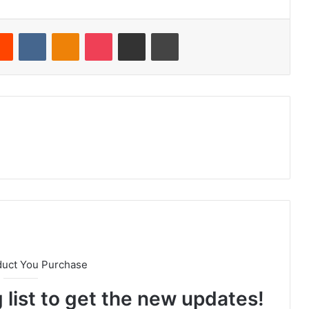
Reddit
VKontakte
Odnoklassniki
Pocket
E-Posta ile paylaş
Yazdır
duct You Purchase
 list to get the new updates!