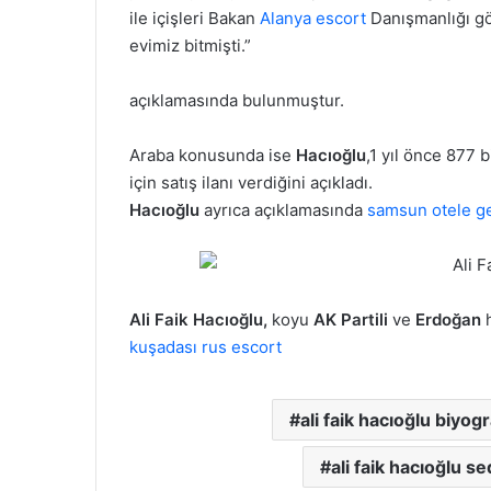
ile içişleri Bakan
Alanya escort
Danışmanlığı gö
evimiz bitmişti.”
açıklamasında bulunmuştur.
Araba konusunda ise
Hacıoğlu
,1 yıl önce 877 
için satış ilanı verdiğini açıkladı.
Hacıoğlu
ayrıca açıklamasında
samsun otele g
Ali Faik Hacıoğlu,
koyu
AK Partili
ve
Erdoğan
h
kuşadası rus escort
ali faik hacıoğlu biyogr
ali faik hacıoğlu s