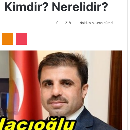
u Kimdir? Nerelidir?
0
218
1 dakika okuma süresi
ontakte
Odnoklassniki
Pocket