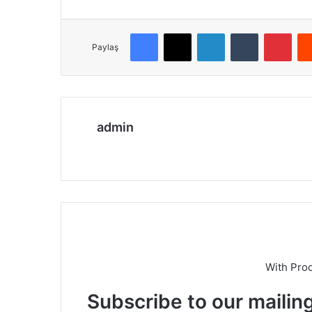
Facebook
X
LinkedIn
Tumblr
Pinterest
Paylaş
admin
We
b
sit
esi
With Pro
Subscribe to our mailing