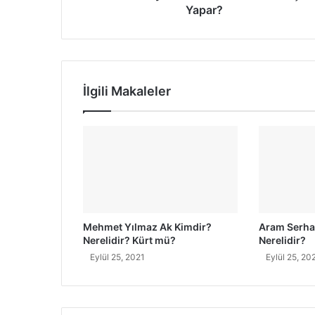
K
Yapar?
r
i
i
m
n
d
i
i
z
r
İlgili Makaleler
?
N
e
r
e
l
i
d
i
Mehmet Yılmaz Ak Kimdir?
Aram Serha
r
Nerelidir? Kürt mü?
Nerelidir?
?
Eylül 25, 2021
Eylül 25, 20
N
e
İ
ş