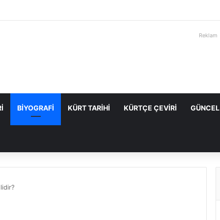
Reklam
I
BIYOGRAFI
KÜRT TARIHI
KÜRTÇE ÇEVIRI
GÜNCEL
lidir?