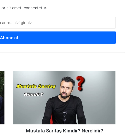
or sit amet, consectetur.
M
u
s
t
a
f
a
S
a
r
Mustafa Sarıtaş Kimdir? Nerelidir?