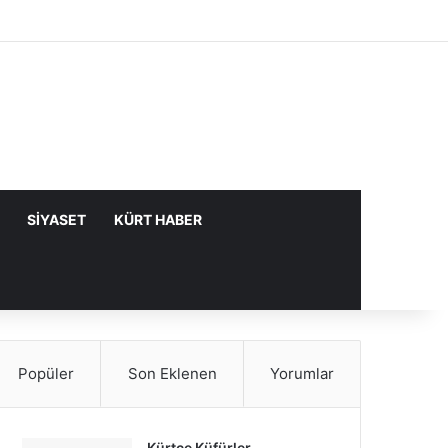
Facebook
X
YouTube
Instagram
Kayıt Ol
Rastgele Makale
Kenar Bölme
SIYASET
KÜRT HABER
Popüler
Son Eklenen
Yorumlar
Kürtçe Küfürler