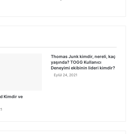
ı
t
a
ş
K
i
m
d
i
Thomas Junk kimdir, nereli, kaç
r
yaşında? TOGG Kullanıcı
?
Deneyimi ekibinin lideri kimdir?
N
Eylül 24, 2021
e
r
e
d Kimdir ve
l
i
21
d
i
r
?