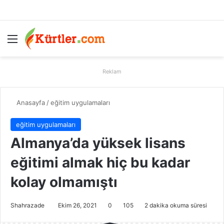
Menü
A
Reklam
Anasayfa
/
eğitim uygulamaları
eğitim uygulamaları
Almanya’da yüksek lisans
eğitimi almak hiç bu kadar
kolay olmamıştı
Shahrazade
Ekim 26, 2021
0
105
2 dakika okuma süresi