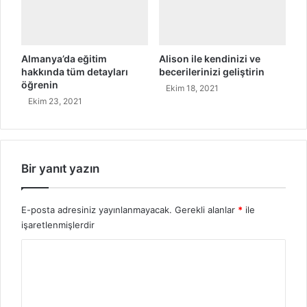
d
a
h
a
Almanya’da eğitim
Alison ile kendinizi ve
k
hakkında tüm detayları
becerilerinizi geliştirin
o
öğrenin
Ekim 18, 2021
l
Ekim 23, 2021
a
y
Bir yanıt yazın
E-posta adresiniz yayınlanmayacak.
Gerekli alanlar
*
ile
işaretlenmişlerdir
Y
o
r