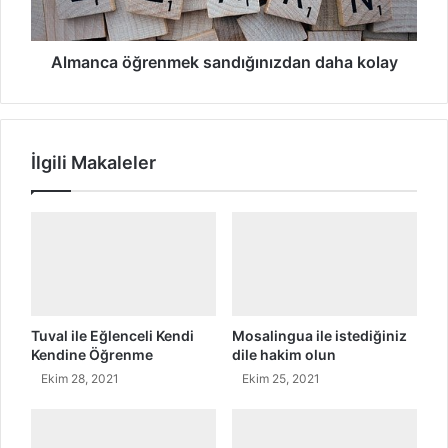
i
ö
ğ
ğ
i
r
Almanca öğrenmek sandığınızdan daha kolay
n
e
i
n
z
m
d
e
İlgili Makaleler
i
k
l
s
e
a
h
n
a
d
k
ı
i
ğ
m
ı
o
n
Tuval ile Eğlenceli Kendi
Mosalingua ile istediğiniz
l
ı
Kendine Öğrenme
dile hakim olun
u
z
Ekim 28, 2021
Ekim 25, 2021
n
d
a
n