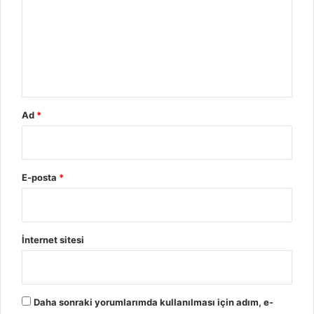
u
m
*
Ad
*
E-posta
*
İnternet sitesi
Daha sonraki yorumlarımda kullanılması için adım, e-