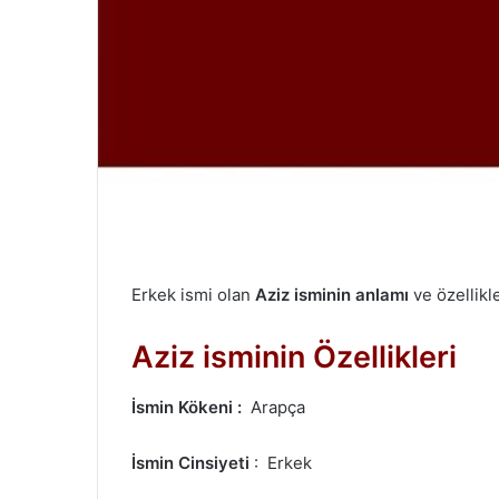
m
e
k
Erkek ismi olan
Aziz isminin anlamı
ve özellikle
Aziz isminin Özellikleri
İsmin Kökeni :
Arapça
İsmin Cinsiyeti
: Erkek