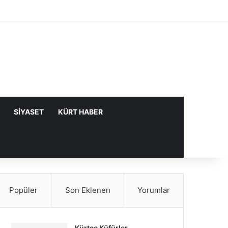
Facebook
X
YouTube
Instagram
Kayıt Ol
Rastgele Makale
Kenar Bölme
SIYASET
KÜRT HABER
Popüler
Son Eklenen
Yorumlar
Kürtçe Küfürler