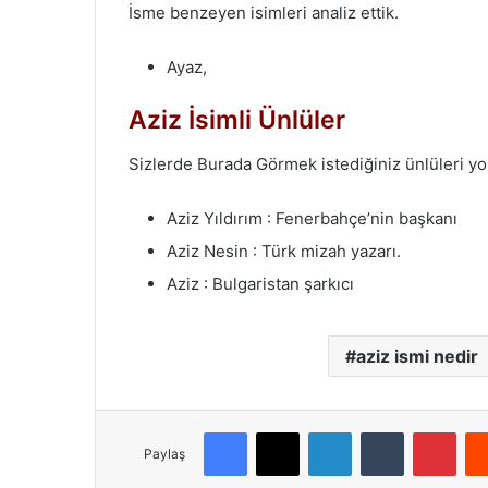
İsme benzeyen isimleri analiz ettik.
Ayaz,
Aziz İsimli Ünlüler
Sizlerde Burada Görmek istediğiniz ünlüleri y
Aziz Yıldırım : Fenerbahçe’nin başkanı
Aziz Nesin : Türk mizah yazarı.
Aziz : Bulgaristan şarkıcı
aziz ismi nedir
Facebook
X
LinkedIn
Tumblr
Pinterest
Paylaş