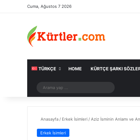
Cuma, Ağustos 7 2026
TÜRKÇE
HOME
KÜRTÇE ŞARKI SÖZLER
Rastgele Makale
Arama
yap
...
Anasayfa
/
Erkek İsimleri
/
Aziz İsminin Anlamı ve Ana
Erkek İsimleri