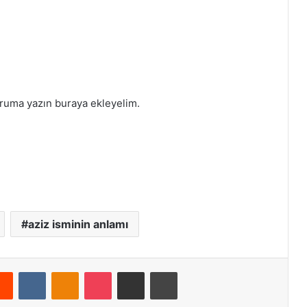
oruma yazın buraya ekleyelim.
aziz isminin anlamı
Reddit
VKontakte
Odnoklassniki
Pocket
E-Posta ile paylaş
Yazdır