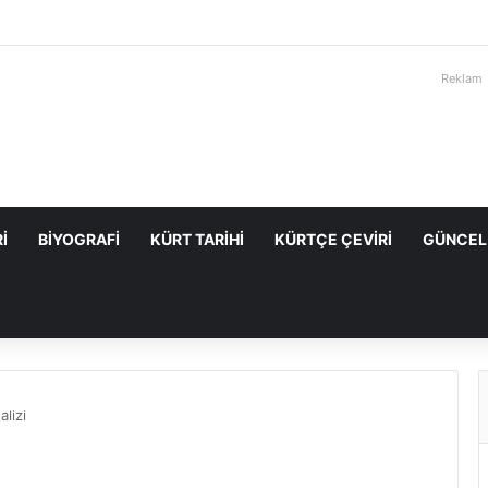
Reklam
I
BIYOGRAFI
KÜRT TARIHI
KÜRTÇE ÇEVIRI
GÜNCEL
lizi