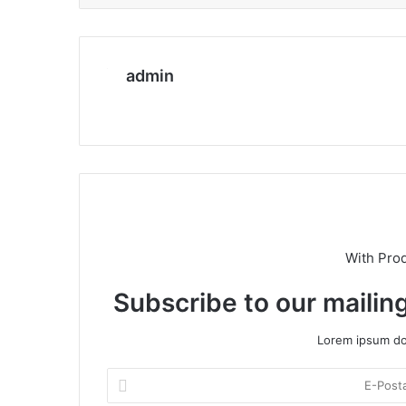
admin
We
b
sit
esi
With Pro
Subscribe to our mailing
Lorem ipsum dol
E
-