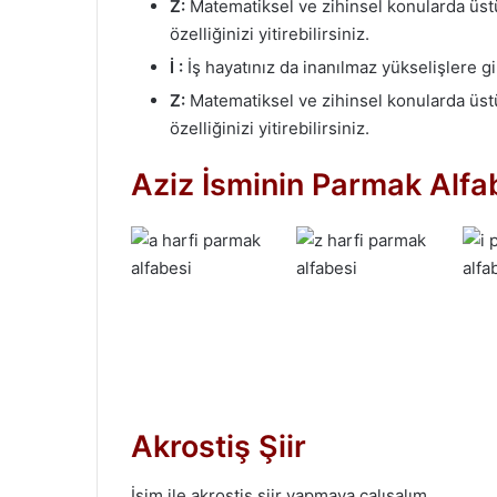
Z:
Matematiksel ve zihinsel konularda üs
özelliğinizi yitirebilirsiniz.
İ :
İş hayatınız da inanılmaz yükselişlere gire
Z:
Matematiksel ve zihinsel konularda üs
özelliğinizi yitirebilirsiniz.
Aziz İsminin Parmak Alfab
Akrostiş Şiir
İsim ile akrostiş şiir yapmaya çalışalım.