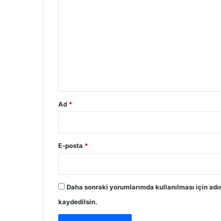
Y
o
r
u
m
*
Ad
*
E-posta
*
Daha sonraki yorumlarımda kullanılması için adı
kaydedilsin.