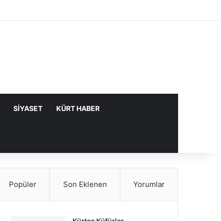
Facebook
X
YouTube
Instagram
Kayıt Ol
Rastgele Makale
Kenar Bölme
SIYASET
KÜRT HABER
Popüler
Son Eklenen
Yorumlar
Kürtçe Küfürler