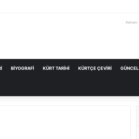
Reklam
I
BIYOGRAFI
KÜRT TARIHI
KÜRTÇE ÇEVIRI
GÜNCEL