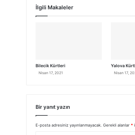
t
İlgili Makaleler
ç
e
Bilecik Kürtleri
Yalova Kürtl
Nisan 17, 2021
Nisan 17, 20
Bir yanıt yazın
E-posta adresiniz yayınlanmayacak.
Gerekli alanlar
*
i