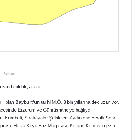
Reklam
fusu
da oldukça azdır.
 il olan
Bayburt’un
tarihi M.Ö. 3 bin yıllarına dek uzanıyor.
 öncesinde Erzurum ve Gümüşhane’ye bağlıydı.
t Kümbeti, Sırakayalar Şelaleleri, Aydıntepe Yeraltı Şehri,
ğarası, Helva Köyü Buz Mağarası, Korgan Köprüsü gezip