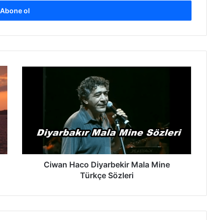
C
i
w
a
n
H
a
c
o
D
Ciwan Haco Diyarbekir Mala Mine
i
Türkçe Sözleri
y
a
r
b