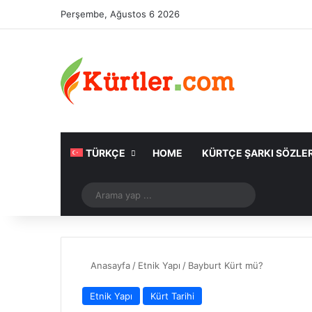
Perşembe, Ağustos 6 2026
TÜRKÇE
HOME
KÜRTÇE ŞARKI SÖZLER
Rastgele Makale
Arama
yap
...
Anasayfa
/
Etnik Yapı
/
Bayburt Kürt mü?
Etnik Yapı
Kürt Tarihi