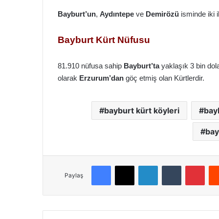
Bayburt’un
,
Aydıntepe
ve
Demirözü
isminde iki 
Bayburt Kürt Nüfusu
81.910 nüfusa sahip
Bayburt’ta
yaklaşık 3 bin do
olarak
Erzurum’dan
göç etmiş olan Kürtlerdir.
bayburt kürt köyleri
bay
bay
Facebook
X
LinkedIn
Tumblr
Pinterest
Paylaş