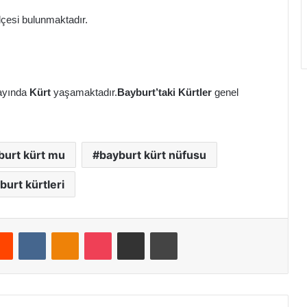
ilçesi bulunmaktadır.
layında
Kürt
yaşamaktadır.
Bayburt’taki
Kürtler
genel
burt kürt mu
bayburt kürt nüfusu
burt kürtleri
Reddit
VKontakte
Odnoklassniki
Pocket
E-Posta ile paylaş
Yazdır