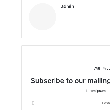
admin
We
b
sit
esi
With Pro
Subscribe to our mailing
Lorem ipsum dol
E
-