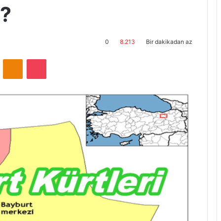
ü?
0
8.213
Bir dakikadan az
ontakte
Odnoklassniki
Pocket