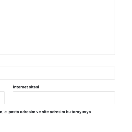
l
e
r
i
İnternet sitesi
m, e-posta adresim ve site adresim bu tarayıcıya