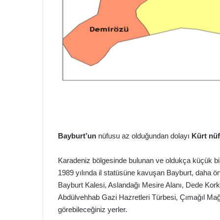
m
e
k
Bayburt’un
nüfusu az olduğundan dolayı
Kürt nü
Karadeniz bölgesinde bulunan ve oldukça küçük bir
1989 yılında il statüsüne kavuşan Bayburt, daha
Bayburt Kalesi, Aslandağı Mesire Alanı, Dede Korku
Abdülvehhab Gazi Hazretleri Türbesi, Çımağıl Ma
görebileceğiniz yerler.